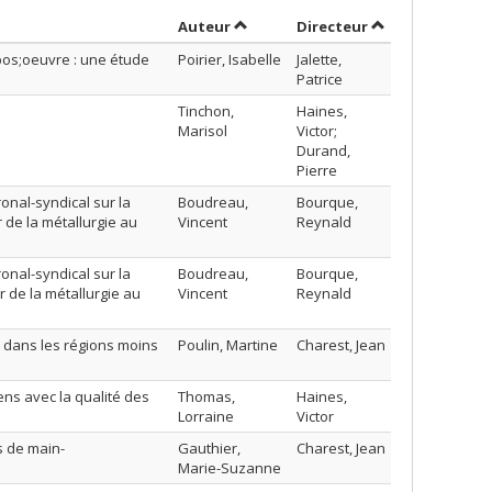
Trier par auteur en ordre décroiss
par contributeu
Auteur
Directeur
pos;oeuvre : une étude
Poirier, Isabelle
Jalette,
Patrice
é
Tinchon,
Haines,
Marisol
Victor;
Durand,
Pierre
onal-syndical sur la
Boudreau,
Bourque,
 de la métallurgie au
Vincent
Reynald
onal-syndical sur la
Boudreau,
Bourque,
 de la métallurgie au
Vincent
Reynald
dans les régions moins
Poulin, Martine
Charest, Jean
ns avec la qualité des
Thomas,
Haines,
Lorraine
Victor
s de main-
Gauthier,
Charest, Jean
Marie-Suzanne