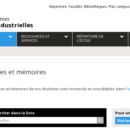
Liens
Répertoire
Facultés
Bibliothèques
Plan campus
externes
ences
ndustrielles
RESSOURCES ET
RÉPERTOIRE DE
SERVICES
L'ÉCOLE
es et mémoires
ses et mémoires de nos étudiants sont conservés et consultables dans
P
cher dans la liste
Pour un
Rechercher…
Visite