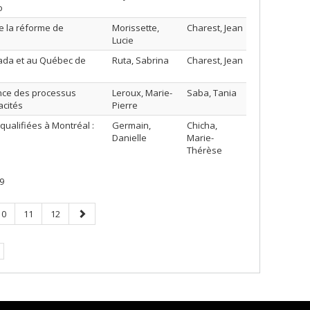
o
de la réforme de
Morissette,
Charest, Jean
Lucie
nada et au Québec de
Ruta, Sabrina
Charest, Jean
ence des processus
Leroux, Marie-
Saba, Tania
acités
Pierre
ualifiées à Montréal :
Germain,
Chicha,
Danielle
Marie-
Thérèse
9
Page
Page
Page
Page
10
11
12
suivante