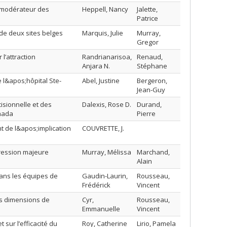
t modérateur des
Heppell, Nancy
Jalette,
Patrice
e de deux sites belges
Marquis, Julie
Murray,
Gregor
l’attraction
Randrianarisoa,
Renaud,
Anjara N.
Stéphane
e l&apos;hôpital Ste-
Abel, Justine
Bergeron,
Jean-Guy
cisionnelle et des
Dalexis, Rose D.
Durand,
anada
Pierre
t de l&apos;implication
COUVRETTE, J.
pression majeure
Murray, Mélissa
Marchand,
Alain
 dans les équipes de
Gaudin-Laurin,
Rousseau,
Frédérick
Vincent
es dimensions de
Cyr,
Rousseau,
Emmanuelle
Vincent
sur l’efficacité du
Roy, Catherine
Lirio, Pamela