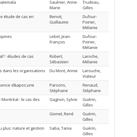
Guatemala
Saulnier, Anne-
Trudeau,
Marie
Gilles
ne étude de cas en
Benoit,
Dufour-
Guillaume
Poirier,
Mélanie
ippines
Lebel, Jean-
Dufour-
François
Poirier,
Mélanie
al? : études de cas
Robert,
Laroche,
Sébastien
Mélanie
ts dans les organisations
Du Mont, Annie
Larouche,
Viateur
résence d&apos;une
Parsons,
Renaud,
Stéphane
Stéphane
 Montréal : le cas des
Gagnon, Sylvie
Guérin,
Gilles
Gionet, René
Guérin,
Gilles
 plus: nature et gestion
Saba, Tania
Guérin,
Gilles