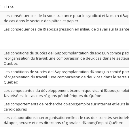
rier par date en ordre décroissant
Trier par titre en ordre décroissant
Titre
Les conséquences de la sous-traitance pour le syndicat et la main-d&a
de cas dans le secteur des pâtes et papier
Les conséquences de l&apos;agression en milieu de travail sur la sant
Les conditions du succès de l&apos;implantation d&apos;un comite patr
réorganisation du travail: une comparaison de deux cas dans le secteur
Québec
Les conditions de succès de l&apos;implantation d&apos;un comité patr
réorganisation du travail : une comparaison de deux cas dans le secteur
Québec
Les composantes du développement économique visant l&apos;emploi 
favorisées : le cas des régions périphériques du Québec
Les comportements de recherche d&apos;emploi sur Internet et leurs lie
candidatures
Les collaborations interorganisationnelles : le cas des comités sectoriel
d&apos;oeuvre et des directions régionales d&apos;Emploi-Québec