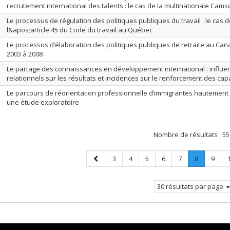
recrutement international des talents : le cas de la multinationale Cams
Le processus de régulation des politiques publiques du travail : le cas 
l&apos;article 45 du Code du travail au Québec
Le processus d’élaboration des politiques publiques de retraite au Ca
2003 à 2008
Le partage des connaissances en développement international : influ
relationnels sur les résultats et incidences sur le renforcement des cap
Le parcours de réorientation professionnelle d’immigrantes hautement q
une étude exploratoire
Nombre de résultats :
55
Page
Page
Page
Page
Page
Page
Page
.
Page
3
4
5
6
7
8
9
précédente
Page
courante.
30 résultats par page