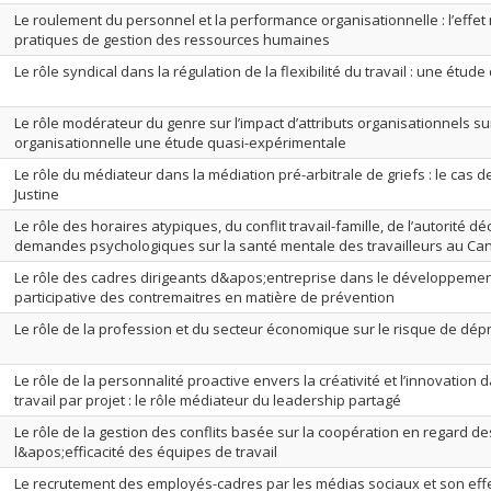
Le roulement du personnel et la performance organisationnelle : l’effe
pratiques de gestion des ressources humaines
Le rôle syndical dans la régulation de la flexibilité du travail : une étud
Le rôle modérateur du genre sur l’impact d’attributs organisationnels sur 
organisationnelle une étude quasi-expérimentale
Le rôle du médiateur dans la médiation pré-arbitrale de griefs : le cas d
Justine
Le rôle des horaires atypiques, du conflit travail-famille, de l’autorité dé
demandes psychologiques sur la santé mentale des travailleurs au C
Le rôle des cadres dirigeants d&apos;entreprise dans le développemen
participative des contremaitres en matière de prévention
Le rôle de la profession et du secteur économique sur le risque de dé
Le rôle de la personnalité proactive envers la créativité et l’innovation
travail par projet : le rôle médiateur du leadership partagé
Le rôle de la gestion des conflits basée sur la coopération en regard d
l&apos;efficacité des équipes de travail
Le recrutement des employés-cadres par les médias sociaux et son effet 