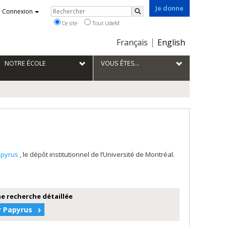
Je donne
Rechercher
Connexion
Rechercher
Ce site
Tout UdeM
Choix
Français
English
de
la
NOTRE ÉCOLE
VOUS ÊTES...
langue
apyrus
, le dépôt institutionnel de l’Université de Montréal.
e recherche détaillée
r Papyrus