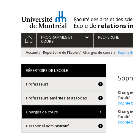
Passer
au
contenu
/
Faculté des arts et des sci
École de
relations i
Navigation
ACCUEIL
PROGRAMMES ET
RECHERCHE
principale
COURS
Accueil
Répertoire de l'École
Chargés de cours
Sophie 
RÉPERTOIRE DE L'ÉCOLE
Soph
Professeurs
Chargé
Faculté 
Professeurs émérites et associés
sophie.
Chargé
Chargés de cours
Faculté 
sophie.
Personnel administratif