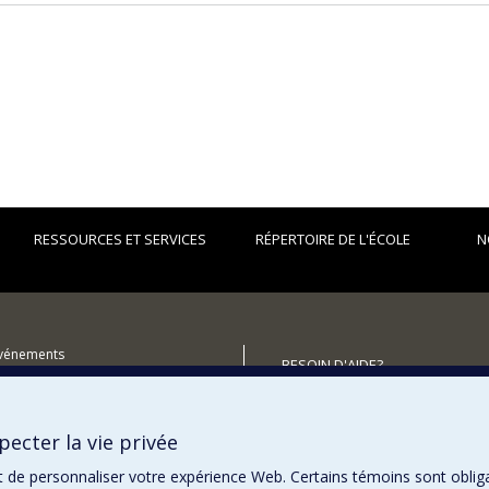
RESSOURCES ET SERVICES
RÉPERTOIRE DE L'ÉCOLE
N
événements
BESOIN D'AIDE?
utenir l'École?
Plan du site
Signaler une erreur
ecter la vie privée
Accessibilité
t de personnaliser votre expérience Web. Certains témoins sont oblig