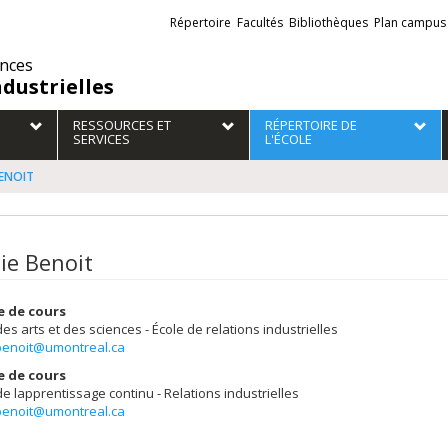
Liens
Répertoire
Facultés
Bibliothèques
Plan campus
externes
ences
ndustrielles
RESSOURCES ET
RÉPERTOIRE DE
SERVICES
L'ÉCOLE
BENOIT
ie Benoit
e de cours
des arts et des sciences - École de relations industrielles
benoit@umontreal.ca
e de cours
de lapprentissage continu - Relations industrielles
benoit@umontreal.ca