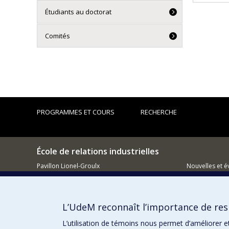
Étudiants au doctorat
Comités
PROGRAMMES ET COURS
RECHERCHE
École de relations industrielles
Pavillon Lionel-Groulx
Nouvelles et 
3150, rue Jean-Brillant
Montréal (QC)
Comment so
H3T 1N8
L’UdeM reconnaît l’importance de resp
514 343-6111, poste 1268
Courriel
L’utilisation de témoins nous permet d’améliorer e