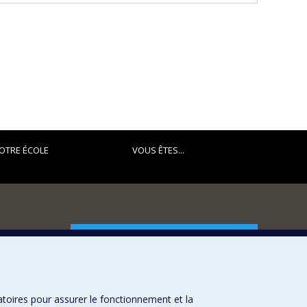
OTRE ÉCOLE
VOUS ÊTES...
FACULTÉ DES ARTS ET DES SCIENCES
Nos départements et écoles
Nos centres d'études
atoires pour assurer le fonctionnement et la
Nos programmes et cours