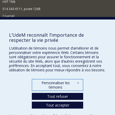
H3T 1N8
514 343-6111, poste 1268
Courriel
Nouvelles et événements
Comment soutenir l'École?
L’UdeM reconnaît l’importance de
respecter la vie privée
BESOIN D'AIDE?
L’utilisation de témoins nous permet d’améliorer et de
Plan du site
personnaliser votre expérience Web. Certains témoins
Signaler une erreur
sont obligatoires pour assurer le fonctionnement et la
sécurité du site Web, alors que d’autres enregistrent vos
Accessibilité
préférences. En acceptant tout, vous consentez à notre
utilisation de témoins pour mieux répondre à vos besoins.
FACULTÉ DES ARTS ET DES SCIENCES
Nos départements et écoles
Personnaliser les
>
témoins
Nos centres d'études
Tout refuser
Nos programmes et cours
Tout accepter
Confidentialité