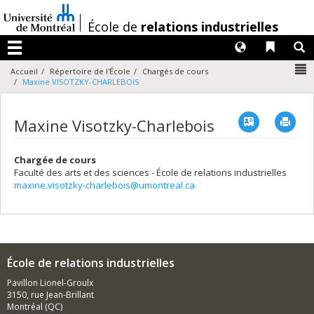
Passer
au
/
École de
relations industrielles
contenu
Langues
Liens 
R
Menu
N
Accueil
Répertoire de l'École
Chargés de cours
Maxine VISOTZKY-CHARLEBOIS
Vcard
Imp
Maxine Visotzky-Charlebois
Chargée de cours
Faculté des arts et des sciences - École de relations industrielles
maxine.visotzky-charlebois@umontreal.ca
École de relations industrielles
Pavillon Lionel-Groulx
3150, rue Jean-Brillant
Montréal (QC)