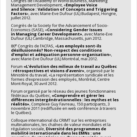
Congrès de l’Academy of World Business, Marketing
Management Development, «
Employee Voice
and
Silence : Validation of Concepts and Triggering
Factors
», avec Marie-Eve Dufour (UL) Budapest, Hongrie,
juillet 2012.
Congrès de la Society for the Advancement of Socio-
Economics (SASE), «
Considering Gender Issues
in
Managing Career Development»
, avec Marie-Eve
Dufour (UL) Cambridge, Massachusetts, juin 2012.
e
80
Congrès de l’ACFAS, «
Les employés sont-ils
désillusionnés?
Non-respect des conditions
d’emploi et adéquation personne-organisation
»,
avec Marie-Eve Dufour (UL) Montréal, mai 2012.
Forum
«L’évolution des milieux de travail au Québec
: rétrospectives et
visions d’avenir»
, organisé par le
Ministère du travail, «La représentation syndicale et les
formes d’expression des employés, Montréal, Centre
Mont-Royal, 30 avril 2012.
Forum organisé par le réseau des jeunes fonctionnaires
fédéraux du Québec,
«Comprendre
et gérer les
différences intergénérationnelles : les mythes et les
réalités»
, Complexe Guy Favreau, 150 participants, 3
novembre 2011 (rediffusée en web conférence à travers
le Québec).
Colloque international du CRIMT sur les entreprises
multinationales, les chaînes de valeur mondiales et la
régulation sociale,
Diversité des
programmes de
mobilité internationale dans les EMNs : une