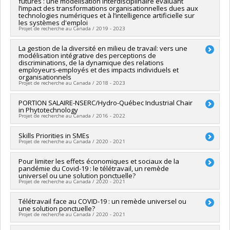
futures : une modélisation interdisciplinaire évaluant
Co-chercheurs :
Marie-Thérèse Chicha
l’impact des transformations organisationnelles dues aux
Sources de financement :
Ministère de l'Immigration, de la
technologies numériques et à l’intelligence artificielle sur
Diversité et de l'Inclusion
les systèmes d'emploi
Projet de recherche au Canada / 2019 - 2023
Programmes de subvention :
Chercheur principal :
La gestion de la diversité en milieu de travail: vers une
Lyse Langlois
modélisation intégrative des perceptions de
Co-chercheurs :
Tania Saba
discriminations, de la dynamique des relations
Sources de financement :
FRQSC/Fonds de recherche du
employeurs-employés et des impacts individuels et
Québec - Société et culture (FQRSC)
organisationnels
Projet de recherche au Canada / 2018 - 2023
Programmes de subvention :
PVXXXXXX-Création d'un
Observatoire international - Intelligence artificielle
Chercheur principal :
PORTION SALAIRE-NSERC/Hydro-Québec Industrial Chair
Tania Saba
in Phytotechnology
Co-chercheurs :
Marie-Thérèse Chicha
,
Emilie Genin
,
Marie-
Projet de recherche au Canada / 2016 - 2022
Eve Dufour
Sources de financement :
CRSH/Conseil de recherches en
Chercheur principal :
Skills Priorities in SMEs
Laurent J. Lewis
,
Tania Saba
,
Frédéric
sciences humaines du Canada
Projet de recherche au Canada / 2020 - 2021
Bouchard
Programmes de subvention :
PVXXXXXX-Subvention Savoir
Co-chercheurs :
Jacques Brisson
Co-chercheurs :
Pour limiter les effets économiques et sociaux de la
Tania Saba
Sources de financement :
CRSNG/Conseil de recherches en
pandémie du Covid-19 : le télétravail, un remède
Sources de financement :
Centre des Compétences futures
sciences naturelles et génie du Canada (CRSNG) , IRBV/Institut
universel ou une solution ponctuelle?
Programmes de subvention :
de recherche en biologie végétale , CRSNG/Conseil de
Projet de recherche au Canada / 2020 - 2021
recherches en sciences naturelles et génie du Canada
(CRSNG)
Chercheur principal :
Télétravail face au COVID-19 : un remède universel ou
Josianne Marsan
une solution ponctuelle?
Programmes de subvention :
PVX20971-(PCI) Professeurs-
Co-chercheurs :
Tania Saba
Projet de recherche au Canada / 2020 - 2021
chercheurs industriels-Chaire de recherche industrielle , ,
Sources de financement :
Secrétariat du Conseil du trésor
PVX20971-(PCI) Professeurs-chercheurs industriels-Chaire de
Programmes de subvention :