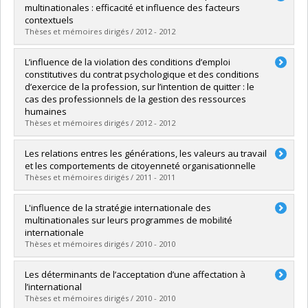
Cycle :
Maîtrise
multinationales : efficacité et influence des facteurs
Diplôme obtenu :
M. Sc.
contextuels
Lien vers le document dans Papyrus
Thèses et mémoires dirigés / 2012 - 2012
Diplômé(e) :
Volkov, Igor
L’influence de la violation des conditions d’emploi
Cycle :
Doctorat
constitutives du contrat psychologique et des conditions
Diplôme obtenu :
Ph. D.
d’exercice de la profession, sur l’intention de quitter : le
Lien vers le document dans Papyrus
cas des professionnels de la gestion des ressources
humaines
Thèses et mémoires dirigés / 2012 - 2012
Diplômé(e) :
Derome, Stéphanie
Les relations entres les générations, les valeurs au travail
Cycle :
Maîtrise
et les comportements de citoyenneté organisationnelle
Diplôme obtenu :
M. Sc.
Thèses et mémoires dirigés / 2011 - 2011
Lien vers le document dans Papyrus
Diplômé(e) :
Girard, Sandrine
L'influence de la stratégie internationale des
Cycle :
Maîtrise
multinationales sur leurs programmes de mobilité
Diplôme obtenu :
M. Sc.
internationale
Lien vers le document dans Papyrus
Thèses et mémoires dirigés / 2010 - 2010
Diplômé(e) :
Fernandez, Esther
Les déterminants de l’acceptation d’une affectation à
Cycle :
Maîtrise
l’international
Diplôme obtenu :
M. Sc.
Thèses et mémoires dirigés / 2010 - 2010