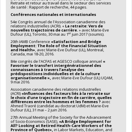
Retraite et retour au travail dans le secteur des services
de santé : Rapport de recherche, 44 pages.
Conférences nationales et internationales
54e Congrès annuel de l'Association canadienne des
relations industrielles (ACRI). «
La retraite: Vers de
nouvelles trajectoires de carrière.
» avec Marie-Eve
er
Dufour (UL), Toronto, 30 mai au 1
juin 2017 (soumis).
20th IAMB Conference
«Satisfaction and Bridge
Employment: The Role of the Financial Situation
and Health»
, avec Marie-Eve Dufour (UL), Montreal,
Canada, mai 18-20, 2016.
84e congrès de l'ACFAS et AGESCO colloque annuel
«
Favoriser le transfert
intergénérationnel des
connaissances à travers l’analyse des
prédispositions
individuelles et de la culture
organisationnelle »,
avec Marie-Eve Dufour (UL) UQAM,
9 mai 2016.
Association canadienne des relations industrielles
(ACRI)
«Influences des
facteurs liés à la retraite sur
le choix d’une trajectoire en fin de carrière,
quelles
différences entre les hommes et les femmes ?
avec
Ahmed Traoré (candidat au doctorat UdM) et Marie-Eve
Dufour (UL), 31 mai – 2 juin 2016.
27th Annual Meeting of the Society for the Advancement
of Socio-Economics (SASE),
«A Bridge Employment
for
All? Looking at Retired Health-Care Workers of the
Province of Quebec»,
in Labor Markets, Education, and