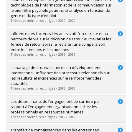
Cycle :
Maîtrise
technologies de l’information et de la communication sur
Diplôme obtenu :
M. Sc.
le bien-être psychologique : une analyse en fonction du
Lien vers le document dans Papyrus
genre et du type d’emploi
Thèses et mémoires dirigés / 2020 - 2020
Diplômé(e) :
de la Chevrotière, Chloé
Influence des facteurs liés au travail, à la retraite et au
Cycle :
Maîtrise
parcours de vie sur la décision de retour au travail et les
Diplôme obtenu :
M. Sc.
formes de retour après la retraite : une comparaison
Lien vers le document dans Papyrus
entre les femmes et les hommes
Thèses et mémoires dirigés / 2019 - 2019
Diplômé(e) :
Traoré, Ahmed Adaman
Le partage des connaissances en développement
Cycle :
Doctorat
international : influence des processus relationnels sur
Diplôme obtenu :
Ph. D.
les résultats et incidences sur le renforcement des
Lien vers le document dans Papyrus
capacités.
Thèses et mémoires dirigés / 2015 - 2015
Diplômé(e) :
Leroux, Marie-Pierre
Les déterminants de l’engagement de carrière par
Cycle :
Doctorat
rapport à l’engagement organisationnel chez les
Diplôme obtenu :
Ph. D.
professionnels en ressources humaines.
Lien vers le document dans Papyrus
Thèses et mémoires dirigés / 2012 - 2012
Diplômé(e) :
Ngalle, Adolphe Félix
Transfert de connaissances dans les entreprises