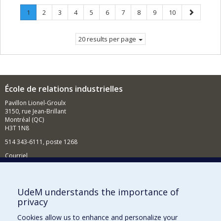
Page
.
Page
Page
Page
Page
Page
Page
Page
Page
Page
Next
1
2
3
4
5
6
7
8
9
10
Current
page
page.
20 results per page
École de relations industrielles
Pavillon Lionel-Groulx
3150, rue Jean-Brillant
Montréal (QC)
H3T 1N8
514 343-6111, poste 1268
Courriel
Nouvelles et événements
Comment soutenir l'École?
UdeM understands the importance of
privacy
BESOIN D'AIDE?
Cookies allow us to enhance and personalize your
Plan du site