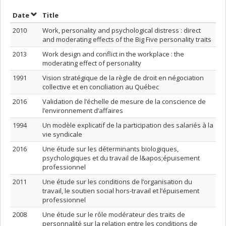
Sort by date in descending order
Sort by title in descending order
Date
Title
2010
Work, personality and psychological distress : direct
and moderating effects of the Big Five personality traits
2013
Work design and conflict in the workplace : the
moderating effect of personality
1991
Vision stratégique de la règle de droit en négociation
collective et en conciliation au Québec
2016
Validation de l’échelle de mesure de la conscience de
l’environnement d’affaires
1994
Un modèle explicatif de la participation des salariés à la
vie syndicale
2016
Une étude sur les déterminants biologiques,
psychologiques et du travail de l&apos;épuisement
professionnel
2011
Une étude sur les conditions de l’organisation du
travail, le soutien social hors-travail et l’épuisement
professionnel
2008
Une étude sur le rôle modérateur des traits de
personnalité sur la relation entre les conditions de