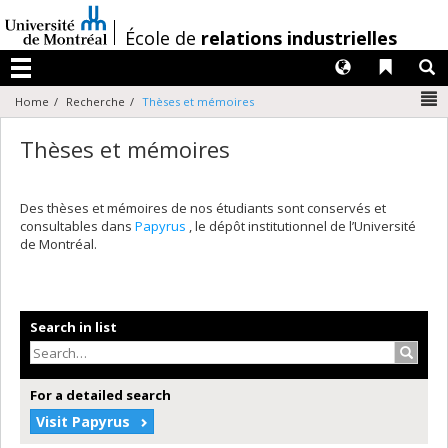
Passer
au
/
École de
relations industrielles
contenu
Langues
Liens 
R
Menu
N
Home
Recherche
Thèses et mémoires
Thèses et mémoires
Des thèses et mémoires de nos étudiants sont conservés et
consultables dans
Papyrus
, le dépôt institutionnel de l’Université
de Montréal.
Search in list
Search
For a detailed search
Visit Papyrus