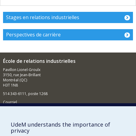
Stages en relations industrielles
Perspectives de carrière
École de relations industrielles
Pavillon Lionel-Groulx
3150, rue Jean-Brillant
Montréal (QC)
H3T 1N8
514 343-6111, poste 1268
Courriel
Nouvelles et événements
Comment soutenir l'École?
UdeM understands the importance of
privacy
BESOIN D'AIDE?