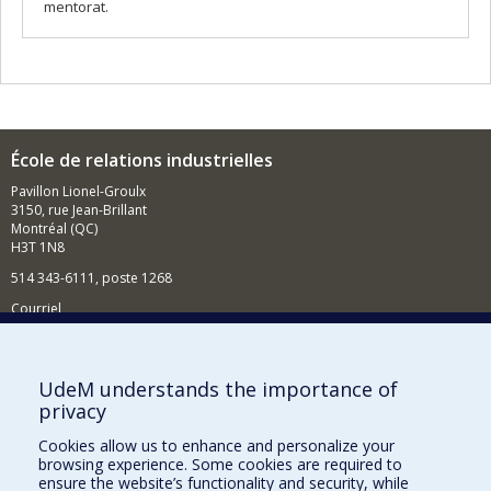
mentorat.
École de relations industrielles
Pavillon Lionel-Groulx
3150, rue Jean-Brillant
Montréal (QC)
H3T 1N8
514 343-6111, poste 1268
Courriel
Nouvelles et événements
Comment soutenir l'École?
UdeM understands the importance of
privacy
BESOIN D'AIDE?
Cookies allow us to enhance and personalize your
Plan du site
browsing experience. Some cookies are required to
Signaler une erreur
ensure the website’s functionality and security, while