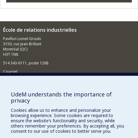
École de relations industrielles
Pavillon Lionel-Groulx
3150, rue Jean-Brillant
Montréal (QC)
H3T 1N8
514 343-6111, poste 1268
Courriel
Nouvelles et événements
Comment soutenir l'École?
UdeM understands the importance of
privacy
BESOIN D'AIDE?
Cookies allow us to enhance and personalize your
Plan du site
browsing experience. Some cookies are required to
Signaler une erreur
ensure the website’s functionality and security, while
others remember your preferences. By accepting all, you
Accessibilité
consent to our use of cookies to better serve you.