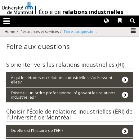
Passer
au
/
École de
relations industrielles
contenu
Langues
Liens 
R
Menu
N
Home
Ressources et services
Foire aux questions
Foire aux questions
S'orienter vers les relations industrielles (RI)
À qui les études en relations industrielles s'adressent-
elles?
Existe-t-il un ordre professionnel régissant les relations
industrielles?
Choisir l'École de relations industrielles (ÉRI) de
l'Université de Montréal
Quelle est l'histoire de l'ÉRI?