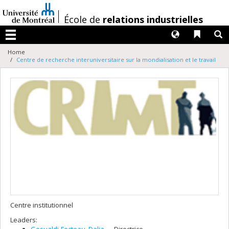
Passer
au
/
École de
relations industrielles
contenu
Langues
Liens 
R
Menu
Home
Centre de recherche interuniversitaire sur la mondialisation et le travail
Centre institutionnel
Leaders:
Gesualdi-Fecteau
, Dalia
— Directrice