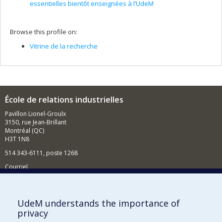
essentielles bientôt enseignées à l’UdeM
Browse this profile on:
Vitrine de la recherche
École de relations industrielles
Pavillon Lionel-Groulx
3150, rue Jean-Brillant
Montréal (QC)
H3T 1N8
514 343-6111, poste 1268
Courriel
Nouvelles et événements
Comment soutenir l'École?
UdeM understands the importance of
privacy
BESOIN D'AIDE?