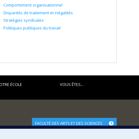
Comportement organisationnel
Disparités de traitement et inégalités
Stratégies syndicales
Politiques publiques du travail
OTRE ÉCOLE
VOUS ÊTES...
FACULTÉ DES ARTS ET DES SCIENCES
Nos départements et écoles