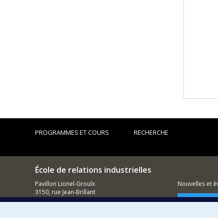
PROGRAMMES ET COURS
RECHERCHE
École de relations industrielles
Pavillon Lionel-Groulx
Nouvelles et 
3150, rue Jean-Brillant
Montréal (QC)
Comment so
H3T 1N8