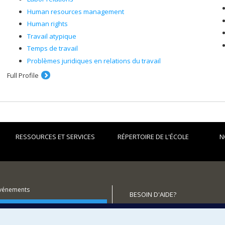
Human resources management
Human rights
Travail atypique
Temps de travail
Problèmes juridiques en relations du travail
Full Profile
RESSOURCES ET SERVICES
RÉPERTOIRE DE L'ÉCOLE
N
événements
BESOIN D'AIDE?
utenir l'École?
Plan du site
Signaler une erreur