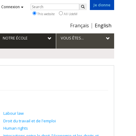
Je donne
Rechercher
Connexion
Search
This website
All UdeM
Choix
Français
English
de
la
NOTRE ÉCOLE
VOUS ÊTES...
langue
Labour law
Droit du travail et de l'emploi
Human rights
Interactions entre le droit, l'économie et les droits et