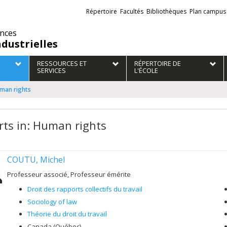
Liens
Répertoire
Facultés
Bibliothèques
Plan campus
externes
ences
ndustrielles
RESSOURCES ET
RÉPERTOIRE DE
SERVICES
L'ÉCOLE
uman rights
rts in: Human rights
COUTU, Michel
Professeur associé, Professeur émérite
Droit des rapports collectifs du travail
Sociology of law
Théorie du droit du travail
Canada (Québec)