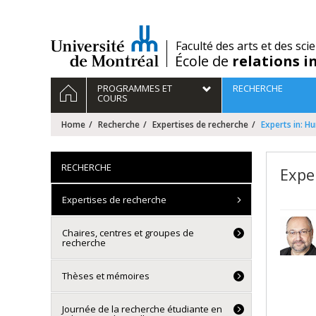
Passer
au
contenu
/
Faculté des arts et des sci
École de
relations i
Navigation
HOME
PROGRAMMES ET
RECHERCHE
principale
COURS
Home
Recherche
Expertises de recherche
Experts in: H
RECHERCHE
Expe
Expertises de recherche
Chaires, centres et groupes de
recherche
Thèses et mémoires
Journée de la recherche étudiante en