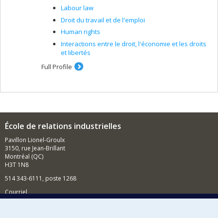
Labour law
Droit du travail et de l'emploi
Human rights
Interactions entre le droit, l'économie et les droits
et libertés
Full Profile
École de relations industrielles
Pavillon Lionel-Groulx
3150, rue Jean-Brillant
Montréal (QC)
H3T 1N8
514 343-6111, poste 1268
Courriel
Nouvelles et événements