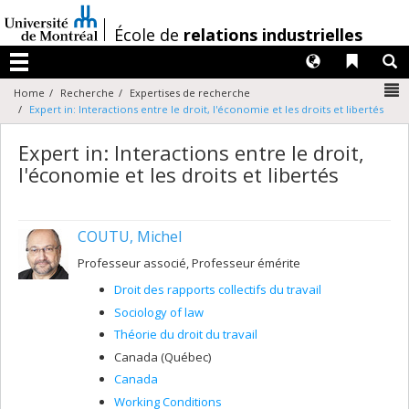
Passer
au
/
École de
relations industrielles
contenu
Langues
Liens 
R
Menu
N
Home
Recherche
Expertises de recherche
Expert in: Interactions entre le droit, l'économie et les droits et libertés
Expert in: Interactions entre le droit,
l'économie et les droits et libertés
COUTU, Michel
Professeur associé, Professeur émérite
Droit des rapports collectifs du travail
Sociology of law
Théorie du droit du travail
Canada (Québec)
Canada
Working Conditions