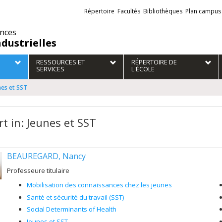
Liens
Répertoire
Facultés
Bibliothèques
Plan campus
externes
ences
ndustrielles
RESSOURCES ET
RÉPERTOIRE DE
SERVICES
L'ÉCOLE
nes et SST
rt in: Jeunes et SST
BEAUREGARD, Nancy
Professeure titulaire
Mobilisation des connaissances chez les jeunes
Santé et sécurité du travail (SST)
Social Determinants of Health
Jeunes et SST