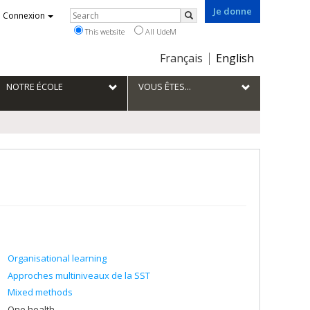
Je donne
Rechercher
Connexion
Search
This website
All UdeM
Choix
Français
English
de
la
NOTRE ÉCOLE
VOUS ÊTES...
langue
Organisational learning
Approches multiniveaux de la SST
Mixed methods
One health