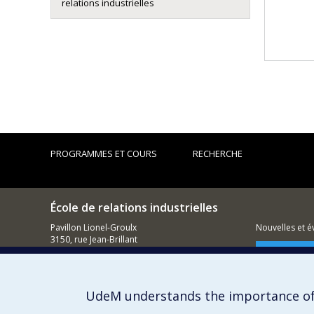
relations industrielles
PROGRAMMES ET COURS
RECHERCHE
École de relations industrielles
Pavillon Lionel-Groulx
Nouvelles et 
3150, rue Jean-Brillant
Montréal (QC)
Comment so
H3T 1N8
514 343-6111, poste 1268
UdeM understands the importance of
Courriel