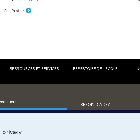
Full Profile
RESSOURCES ET SERVICES
RÉPERTOIRE DE L'ÉCOLE
N
événements
BESOIN D'AIDE?
utenir l'École?
Plan du site
Signaler une erreur
Accessibilité
 privacy