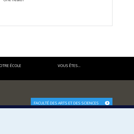
OTRE ÉCOLE
VOUS ÊTES...
FACULTÉ DES ARTS ET DES SCIENCES
Nos départements et écoles
Nos centres d'études
Nos programmes et cours