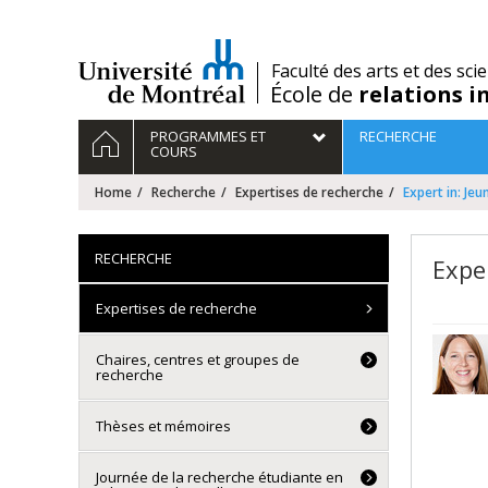
Passer
au
contenu
/
Faculté des arts et des sci
École de
relations i
Navigation
HOME
PROGRAMMES ET
RECHERCHE
principale
COURS
Home
Recherche
Expertises de recherche
Expert in: Jeu
RECHERCHE
Expe
Expertises de recherche
Chaires, centres et groupes de
recherche
Thèses et mémoires
Journée de la recherche étudiante en