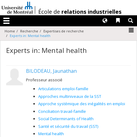
Passer
au
/
École de
relations industrielles
contenu
Langues
Liens 
R
Menu
N
Home
Recherche
Expertises de recherche
Experts in: Mental health
Experts in: Mental health
BILODEAU, Jaunathan
Professeur associé
Articulations emploi-famille
Approches multiniveaux de la SST
Approche systémique des inégalités en emploi
Conciliation travail-famille
Social Determinants of Health
Santé et sécurité du travail (SST)
Mental health