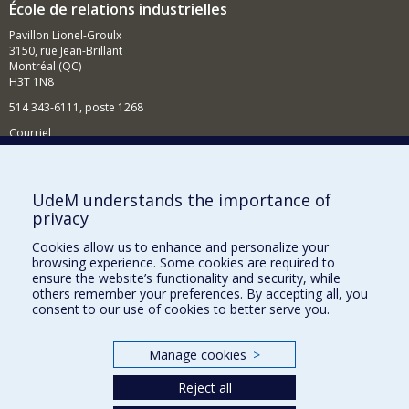
École de relations industrielles
Pavillon Lionel-Groulx
3150, rue Jean-Brillant
Montréal (QC)
H3T 1N8
514 343-6111, poste 1268
Courriel
Nouvelles et événements
Comment soutenir l'École?
UdeM understands the importance of
privacy
BESOIN D'AIDE?
Cookies allow us to enhance and personalize your
Plan du site
browsing experience. Some cookies are required to
Signaler une erreur
ensure the website’s functionality and security, while
others remember your preferences. By accepting all, you
Accessibilité
consent to our use of cookies to better serve you.
FACULTÉ DES ARTS ET DES SCIENCES
Manage cookies
>
Nos départements et écoles
Reject all
Nos centres d'études