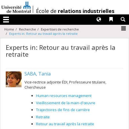
Passer
au
/
École de
relations industrielles
contenu
Langues
Liens 
R
Menu
N
Home
Recherche
Expertises de recherche
Experts in: Retour au travail après la retraite
Experts in: Retour au travail après la
retraite
SABA, Tania
Vice-rectrice adjointe ÉDI, Professeure titulaire,
Chercheuse
Human resources management
Vieillissement de la main-d'œuvre
Trajectoires de fins de carrière
Retraite
Retour au travail après la retraite