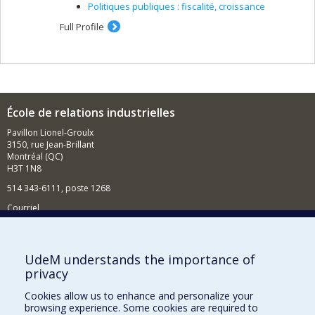
Politiques publiques : fiscalité, croissance
Full Profile
École de relations industrielles
Pavillon Lionel-Groulx
3150, rue Jean-Brillant
Montréal (QC)
H3T 1N8
514 343-6111, poste 1268
Courriel
Nouvelles et événements
Comment soutenir l'École?
UdeM understands the importance of
privacy
BESOIN D'AIDE?
Cookies allow us to enhance and personalize your
Plan du site
browsing experience. Some cookies are required to