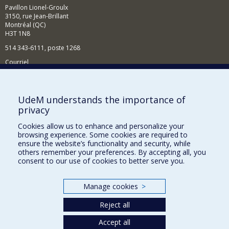
Pavillon Lionel-Groulx
3150, rue Jean-Brillant
Montréal (QC)
H3T 1N8
514 343-6111, poste 1268
Courriel
Nouvelles et événements
Comment soutenir l'École?
UdeM understands the importance of
privacy
BESOIN D'AIDE?
Cookies allow us to enhance and personalize your
Plan du site
browsing experience. Some cookies are required to
Signaler une erreur
ensure the website’s functionality and security, while
others remember your preferences. By accepting all, you
Accessibilité
consent to our use of cookies to better serve you.
FACULTÉ DES ARTS ET DES SCIENCES
Manage cookies
>
Nos départements et écoles
Reject all
Nos centres d'études
Nos programmes et cours
Accept all