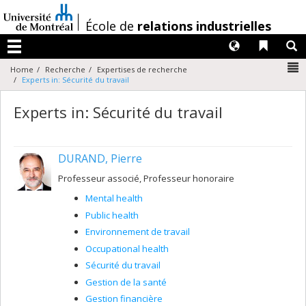
Passer
au
/
École de
relations industrielles
contenu
Langues
Liens 
R
Menu
N
Home
Recherche
Expertises de recherche
Experts in: Sécurité du travail
Experts in: Sécurité du travail
DURAND, Pierre
Professeur associé, Professeur honoraire
Mental health
Public health
Environnement de travail
Occupational health
Sécurité du travail
Gestion de la santé
Gestion financière