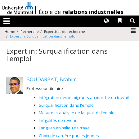
Passer
au
/
École de
relations industrielles
contenu
Langues
Liens 
R
Menu
N
Home
Recherche
Expertises de recherche
Expert in: Surqualification dans l'emploi
Expert in: Surqualification dans
l'emploi
BOUDARBAT, Brahim
Professeur titulaire
Intégration des immigrants au marché du travail
Surqualification dans l'emploi
Mesure et analyse de la qualité d'emploi
Inégalités de revenu
Langues en milieu de travail
Choix de carrière par les jeunes