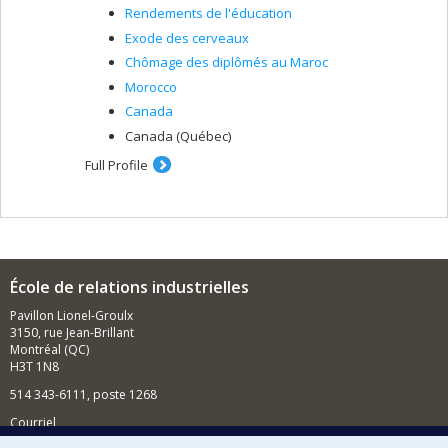
Rendements de l'éducation
Exode des cerveaux
Chômage des diplômés au Maroc
Morocco
Canada
Canada (Québec)
Full Profile
École de relations industrielles
Pavillon Lionel-Groulx
3150, rue Jean-Brillant
Montréal (QC)
H3T 1N8
514 343-6111, poste 1268
Courriel