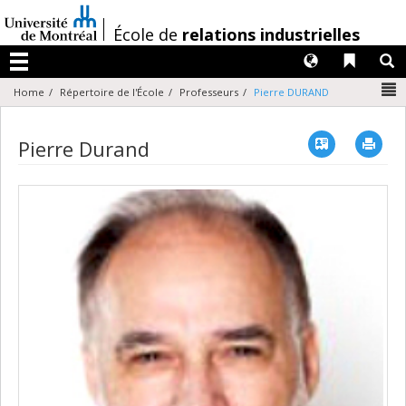
Passer
au
/
École de
relations industrielles
contenu
Langues
Liens 
R
Menu
N
Home
Répertoire de l'École
Professeurs
Pierre DURAND
Vcard
Imp
Pierre Durand