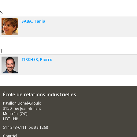
S
SABA
Tania
T
TIRCHER
Pierre
École de relations industrielles
Pavillon Lionel-Groulx
3150, rue Jean-Brillant
Montréal (QC)
H3T 1N8
514 343-6111, poste 1268
Courriel