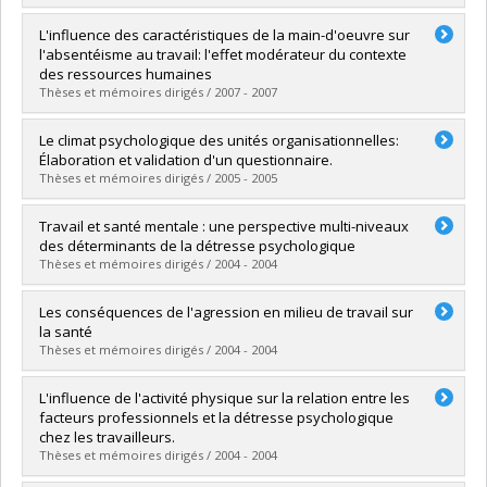
Lien vers le document dans Papyrus
Graduate :
FOURNIER, Julie
L'influence des caractéristiques de la main-d'oeuvre sur
Cycle :
Master's
l'absentéisme au travail: l'effet modérateur du contexte
Grade :
M. Sc.
des ressources humaines
Lien vers le document dans Papyrus
Thèses et mémoires dirigés / 2007 - 2007
Graduate :
TREMBLAY, Heidi
Le climat psychologique des unités organisationnelles:
Cycle :
Master's
Élaboration et validation d'un questionnaire.
Grade :
M. Sc.
Thèses et mémoires dirigés / 2005 - 2005
Lien vers le document dans Papyrus
Graduate :
GRENDEY-THÉBERGE, Annie
Travail et santé mentale : une perspective multi-niveaux
Cycle :
Master's
des déterminants de la détresse psychologique
Grade :
M. Sc.
Thèses et mémoires dirigés / 2004 - 2004
Lien vers le document dans Papyrus
Graduate :
Marchand, Alain
Les conséquences de l'agression en milieu de travail sur
Cycle :
Doctoral
la santé
Grade :
Ph. D.
Thèses et mémoires dirigés / 2004 - 2004
Lien vers le document dans Papyrus
Graduate :
Tinchon, Marisol
L'influence de l'activité physique sur la relation entre les
Cycle :
Master's
facteurs professionnels et la détresse psychologique
Grade :
M. Sc.
chez les travailleurs.
Lien vers le document dans Papyrus
Thèses et mémoires dirigés / 2004 - 2004