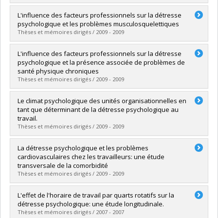
Lien vers le document dans Papyrus
Graduate :
Garcés, Patricia
L'influence des facteurs professionnels sur la détresse
Cycle :
Master's
psychologique et les problèmes musculosquelettiques
Grade :
M. Sc.
Thèses et mémoires dirigés / 2009 - 2009
Lien vers le document dans Papyrus
Graduate :
Vincent, Catherine
L'influence des facteurs professionnels sur la détresse
Cycle :
Master's
psychologique et la présence associée de problèmes de
Grade :
M. Sc.
santé physique chroniques
Lien vers le document dans Papyrus
Thèses et mémoires dirigés / 2009 - 2009
Graduate :
Aubé, Sandra
Le climat psychologique des unités organisationnelles en
Cycle :
Master's
tant que déterminant de la détresse psychologique au
Grade :
M. Sc.
travail.
Lien vers le document dans Papyrus
Thèses et mémoires dirigés / 2009 - 2009
Graduate :
Roy, Martin
La détresse psychologique et les problèmes
Cycle :
Master's
cardiovasculaires chez les travailleurs: une étude
Grade :
M. Sc.
transversale de la comorbidité
Lien vers le document dans Papyrus
Thèses et mémoires dirigés / 2009 - 2009
Graduate :
Lapointe, Sandra
L'effet de l'horaire de travail par quarts rotatifs sur la
Cycle :
Master's
détresse psychologique: une étude longitudinale.
Grade :
M. Sc.
Thèses et mémoires dirigés / 2007 - 2007