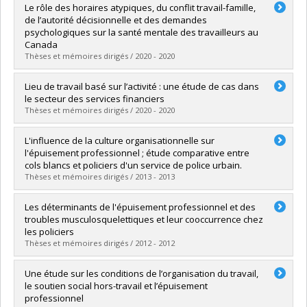
Graduate :
El Kholti, Rim
Le rôle des horaires atypiques, du conflit travail-famille,
Cycle :
Doctoral
de l’autorité décisionnelle et des demandes
Grade :
Ph. D.
psychologiques sur la santé mentale des travailleurs au
Lien vers le document dans Papyrus
Canada
Thèses et mémoires dirigés / 2020 - 2020
Graduate :
Dalexis, Rose D.
Lieu de travail basé sur l’activité : une étude de cas dans
Cycle :
Master's
le secteur des services financiers
Grade :
M. Sc.
Thèses et mémoires dirigés / 2020 - 2020
Lien vers le document dans Papyrus
Graduate :
Brunet, Katherine
L'influence de la culture organisationnelle sur
Cycle :
Master's
l'épuisement professionnel ; étude comparative entre
Grade :
M. Sc.
cols blancs et policiers d'un service de police urbain.
Lien vers le document dans Papyrus
Thèses et mémoires dirigés / 2013 - 2013
Graduate :
Chevalier Bonin, Jean-Philippe
Les déterminants de l'épuisement professionnel et des
Cycle :
Master's
troubles musculosquelettiques et leur cooccurrence chez
Grade :
M. Sc.
les policiers
Lien vers le document dans Papyrus
Thèses et mémoires dirigés / 2012 - 2012
Graduate :
Drolet, Marie-Ève
Une étude sur les conditions de l’organisation du travail,
Cycle :
Master's
le soutien social hors-travail et l’épuisement
Grade :
M. Sc.
professionnel