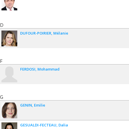
D
DUFOUR-POIRIER
Mélanie
F
FERDOSI
Mohammad
G
GENIN
Emilie
GESUALDI-FECTEAU
Dalia