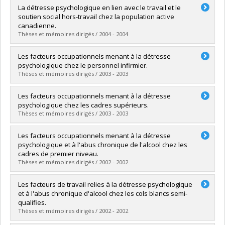
Graduate :
BERGERON, Marie-Ève
La détresse psychologique en lien avec le travail et le
Cycle :
Master's
soutien social hors-travail chez la population active
Grade :
M. Sc.
canadienne.
Lien vers le document dans Papyrus
Thèses et mémoires dirigés / 2004 - 2004
Graduate :
MCMAHON, Julie
Les facteurs occupationnels menant à la détresse
Cycle :
Master's
psychologique chez le personnel infirmier.
Grade :
M. Sc.
Thèses et mémoires dirigés / 2003 - 2003
Lien vers le document dans Papyrus
Graduate :
JOLY, Jean-Philippe
Les facteurs occupationnels menant à la détresse
Cycle :
Master's
psychologique chez les cadres supérieurs.
Grade :
M. Sc.
Thèses et mémoires dirigés / 2003 - 2003
Lien vers le document dans Papyrus
Graduate :
MACKAY, Julie
Les facteurs occupationnels menant à la détresse
Cycle :
Master's
psychologique et à l'abus chronique de l'alcool chez les
Grade :
M. Sc.
cadres de premier niveau.
Lien vers le document dans Papyrus
Thèses et mémoires dirigés / 2002 - 2002
Graduate :
BOUDREAU, A.
Les facteurs de travail relies à la détresse psychologique
Cycle :
Master's
et à l'abus chronique d'alcool chez les cols blancs semi-
Grade :
M. Sc.
qualifies.
Lien vers le document dans Papyrus
Thèses et mémoires dirigés / 2002 - 2002