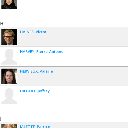
H
HAINES
Victor
HARVEY
Pierre-Antoine
HERVIEUX
Valérie
HILGERT
Jeffrey
J
JALETTE
Patrice