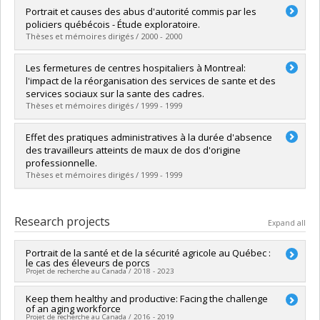
Graduate :
MOSKOVAKIS, T.
Portrait et causes des abus d'autorité commis par les
Cycle :
Master's
policiers québécois - Étude exploratoire.
Grade :
M. Sc.
Thèses et mémoires dirigés / 2000 - 2000
Lien vers le document dans Papyrus
Graduate :
THEROUX, M.
Les fermetures de centres hospitaliers à Montreal:
Cycle :
Master's
l'impact de la réorganisation des services de sante et des
Grade :
M. Sc.
services sociaux sur la sante des cadres.
Lien vers le document dans Papyrus
Thèses et mémoires dirigés / 1999 - 1999
Graduate :
FOURNIER, R.
Effet des pratiques administratives à la durée d'absence
Cycle :
Master's
des travailleurs atteints de maux de dos d'origine
Grade :
M. Sc.
professionnelle.
Lien vers le document dans Papyrus
Thèses et mémoires dirigés / 1999 - 1999
Graduate :
FAGNOU, M.
Cycle :
Master's
Research projects
Expand all
Grade :
M. Sc.
Lien vers le document dans Papyrus
Portrait de la santé et de la sécurité agricole au Québec :
le cas des éleveurs de porcs
Projet de recherche au Canada / 2018 - 2023
Lead researcher :
Keep them healthy and productive: Facing the challenge
Nancy Beauregard
of an aging workforce
Co-researchers :
Alain Marchand
,
Pierre Durand
,
Ann
Projet de recherche au Canada / 2016 - 2019