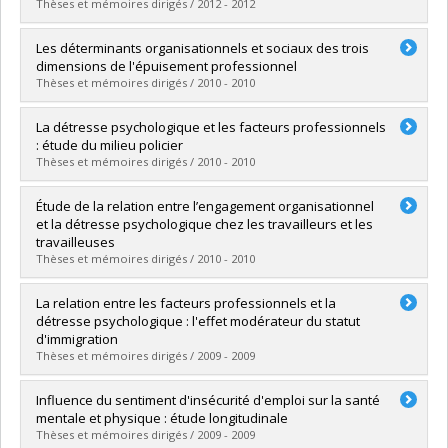
Lien vers le document dans Papyrus
Thèses et mémoires dirigés / 2012 - 2012
Graduate :
Nowak, Fleur
Les déterminants organisationnels et sociaux des trois
Cycle :
Master's
dimensions de l'épuisement professionnel
Grade :
M. Sc.
Thèses et mémoires dirigés / 2010 - 2010
Lien vers le document dans Papyrus
Graduate :
Addison, Julie
La détresse psychologique et les facteurs professionnels
Cycle :
Master's
: étude du milieu policier
Grade :
M. Sc.
Thèses et mémoires dirigés / 2010 - 2010
Lien vers le document dans Papyrus
Graduate :
Cyr, Marie-Pier
Étude de la relation entre l’engagement organisationnel
Cycle :
Master's
et la détresse psychologique chez les travailleurs et les
Grade :
M. Sc.
travailleuses
Lien vers le document dans Papyrus
Thèses et mémoires dirigés / 2010 - 2010
Graduate :
Décarie, Marie-Claude
La relation entre les facteurs professionnels et la
Cycle :
Master's
détresse psychologique : l'effet modérateur du statut
Grade :
M. Sc.
d'immigration
Lien vers le document dans Papyrus
Thèses et mémoires dirigés / 2009 - 2009
Graduate :
Leduc, Claire
Influence du sentiment d'insécurité d'emploi sur la santé
Cycle :
Master's
mentale et physique : étude longitudinale
Grade :
M. Sc.
Thèses et mémoires dirigés / 2009 - 2009