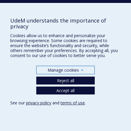
Nouvelles et événements
Comment soutenir l'École?
UdeM understands the importance of
privacy
BESOIN D'AIDE?
Cookies allow us to enhance and personalize your
Plan du site
browsing experience. Some cookies are required to
Signaler une erreur
ensure the website’s functionality and security, while
others remember your preferences. By accepting all, you
Accessibilité
consent to our use of cookies to better serve you.
FACULTÉ DES ARTS ET DES SCIENCES
Manage cookies
>
Nos départements et écoles
Reject all
Nos centres d'études
Accept all
Nos programmes et cours
See our
privacy policy
and
terms of use
.
Privacy
Terms of use
Cookie Settings
Université de