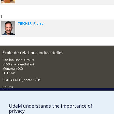
T
TIRCHER
Pierre
École de relations industrielles
Pavillon Lionel-Groulx
3150, rue Jean-Brillant
Montréal (QC)
H3T 1N8
514 343-6111, poste 1268
Courriel
Nouvelles et événements
Comment soutenir l'École?
UdeM understands the importance of
privacy
BESOIN D'AIDE?