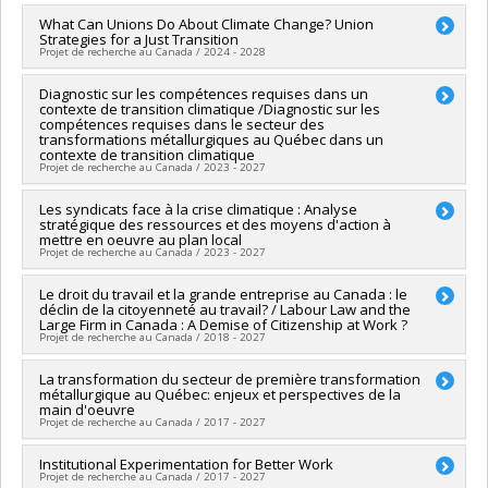
Grant programs:
stratégiques
Schmitt
,
Nicolas Moizard
,
Auriane Lamine
,
Philippe Martin
,
Lead researcher :
What Can Unions Do About Climate Change? Union
Gregor Murray
Sara Slinn
,
Sean O'Brady
,
Sophie Bernard
,
Stephen
Strategies for a Just Transition
Co-researchers :
Mélanie Laroche
,
Ian MacDonald
,
Mathieu
Projet de recherche au Canada / 2024 - 2028
Mustchin
,
Tamara L. Lee
,
Tobias Schulze-Cleven
,
Bethany
Dupuis
,
John G Peters
Hastie
,
Cassandra Bowkett
,
Chris F. Wright
,
Chris Tilly
,
Funding sources:
Fédération de l'industrie manufacturière
Lead researcher :
Diagnostic sur les compétences requises dans un
Gregor Murray
Christine Erhel
,
Christopher Winch
,
Dionne Pohler
,
David J.
Grant programs:
contexte de transition climatique /Diagnostic sur les
Co-researchers :
Mélanie Laroche
,
Ian MacDonald
,
Mathieu
Doorey
,
Damian Grimshaw
,
Ruth Barton
,
Senhu Wang
,
compétences requises dans le secteur des
Dupuis
,
John G Peters
Mateo Crossa
,
Nikolaus Hammer
,
Karen Jaehrling
,
Lorena
transformations métallurgiques au Québec dans un
Funding sources:
CRSH/Conseil de recherches en sciences
Poblete
contexte de transition climatique
,
Linda Clarke
,
Harry Pitts
,
Tony Edwards
,
Rolando
Projet de recherche au Canada / 2023 - 2027
humaines du Canada
Javier Salinas-Garcia
,
Huw Thomas
,
Peter Fairbrother
Grant programs:
PVX99097-Subvention de développement de
Funding sources:
CRSH/Conseil de recherches en sciences
Funding sources:
Les syndicats face à la crise climatique : Analyse
Comité sectoriel de main-d'oeuvre de la
partenariat
humaines du Canada
stratégique des ressources et des moyens d'action à
métallurgie du Québec
Grant programs:
mettre en oeuvre au plan local
Grant programs:
Projet de recherche au Canada / 2023 - 2027
Lead researcher :
Le droit du travail et la grande entreprise au Canada : le
Mélanie Laroche
déclin de la citoyenneté au travail? / Labour Law and the
Co-researchers :
Gregor Murray
,
Ian MacDonald
Large Firm in Canada : A Demise of Citizenship at Work ?
Funding sources:
CRSH/Conseil de recherches en sciences
Projet de recherche au Canada / 2018 - 2027
humaines du Canada
Grant programs:
PVXXXXXX-Subvention d'engagement
Lead researcher :
La transformation du secteur de première transformation
Michel Coutu
partenarial
métallurgique au Québec: enjeux et perspectives de la
Co-researchers :
Gregor Murray
,
Philippe Barré
,
Renée-
main d'oeuvre
Claude Drouin
,
Mélanie Dufour-Poirier
,
Isabelle Martin
,
Projet de recherche au Canada / 2017 - 2027
Diane Gagné
,
Marie-Josée Legault
,
Julie Bourgault
,
Mathieu
Dupuis
,
Charles Tremblay Potvin
Lead researcher :
Institutional Experimentation for Better Work
Gregor Murray
Funding sources:
CRSH/Conseil de recherches en sciences
Projet de recherche au Canada / 2017 - 2027
Funding sources:
Comité sectoriel de main-d'oeuvre de la