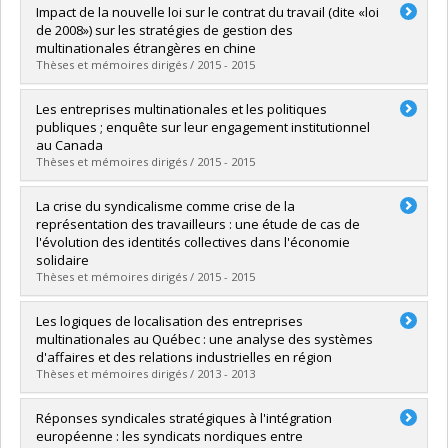
Graduate :
Fulle, Gina
Impact de la nouvelle loi sur le contrat du travail (dite «loi
Cycle :
Master's
de 2008») sur les stratégies de gestion des
Grade :
M. Sc.
multinationales étrangères en chine
Lien vers le document dans Papyrus
Thèses et mémoires dirigés / 2015 - 2015
Graduate :
Cai, Yini
Les entreprises multinationales et les politiques
Cycle :
Master's
publiques ; enquête sur leur engagement institutionnel
Grade :
M. Sc.
au Canada
Lien vers le document dans Papyrus
Thèses et mémoires dirigés / 2015 - 2015
Graduate :
Harvey, Pierre-Antoine
La crise du syndicalisme comme crise de la
Cycle :
Doctoral
représentation des travailleurs : une étude de cas de
Grade :
Ph. D.
l'évolution des identités collectives dans l'économie
Lien vers le document dans Papyrus
solidaire
Thèses et mémoires dirigés / 2015 - 2015
Graduate :
Yerochewski, Carole
Les logiques de localisation des entreprises
Cycle :
Doctoral
multinationales au Québec : une analyse des systèmes
Grade :
Ph. D.
d'affaires et des relations industrielles en région
Lien vers le document dans Papyrus
Thèses et mémoires dirigés / 2013 - 2013
Graduate :
Pelard, Matthieu
Réponses syndicales stratégiques à l'intégration
Cycle :
Master's
européenne : les syndicats nordiques entre