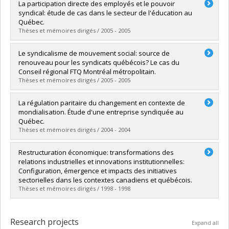
Graduate :
MARQUIS, Julie
La participation directe des employés et le pouvoir
Cycle :
Master's
syndical: étude de cas dans le secteur de l'éducation au
Grade :
M. Sc.
Québec.
Lien vers le document dans Papyrus
Thèses et mémoires dirigés / 2005 - 2005
Graduate :
TABAÏCHOUNT, Karima
Le syndicalisme de mouvement social: source de
Cycle :
Master's
renouveau pour les syndicats québécois? Le cas du
Grade :
M. Sc.
Conseil régional FTQ Montréal métropolitain.
Lien vers le document dans Papyrus
Thèses et mémoires dirigés / 2005 - 2005
Graduate :
CORDEAU, Elisabeth
La régulation paritaire du changement en contexte de
Cycle :
Master's
mondialisation. Étude d'une entreprise syndiquée au
Grade :
M. Sc.
Québec.
Lien vers le document dans Papyrus
Thèses et mémoires dirigés / 2004 - 2004
Graduate :
TROTTIER, Michel
Restructuration économique: transformations des
Cycle :
Master's
relations industrielles et innovations institutionnelles:
Grade :
M. Sc.
Configuration, émergence et impacts des initiatives
Lien vers le document dans Papyrus
sectorielles dans les contextes canadiens et québécois.
Thèses et mémoires dirigés / 1998 - 1998
Graduate :
CHAREST, J.
Cycle :
Doctoral
Research projects
Expand all
Grade :
Ph. D.