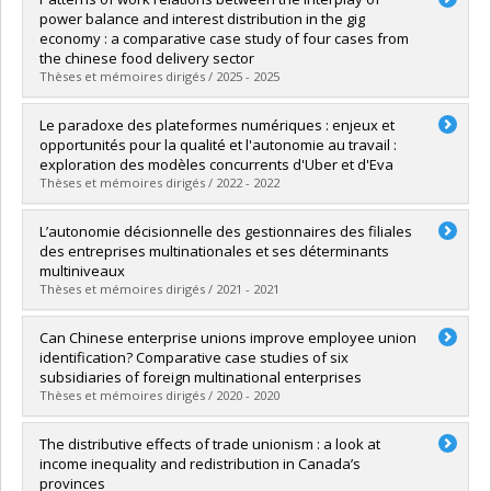
power balance and interest distribution in the gig
economy : a comparative case study of four cases from
the chinese food delivery sector
Thèses et mémoires dirigés / 2025 - 2025
Graduate :
Gao, Ya
Le paradoxe des plateformes numériques : enjeux et
Cycle :
Doctoral
opportunités pour la qualité et l'autonomie au travail :
Grade :
Ph. D.
exploration des modèles concurrents d'Uber et d'Eva
Lien vers le document dans Papyrus
Thèses et mémoires dirigés / 2022 - 2022
Graduate :
Bujold, Éliane
L’autonomie décisionnelle des gestionnaires des filiales
Cycle :
Master's
des entreprises multinationales et ses déterminants
Grade :
M. Sc.
multiniveaux
Lien vers le document dans Papyrus
Thèses et mémoires dirigés / 2021 - 2021
Graduate :
Turki, Sondes
Can Chinese enterprise unions improve employee union
Cycle :
Doctoral
identification? Comparative case studies of six
Grade :
Ph. D.
subsidiaries of foreign multinational enterprises
Lien vers le document dans Papyrus
Thèses et mémoires dirigés / 2020 - 2020
Graduate :
Bao, Xiaoming
The distributive effects of trade unionism : a look at
Cycle :
Doctoral
income inequality and redistribution in Canada’s
Grade :
Ph. D.
provinces