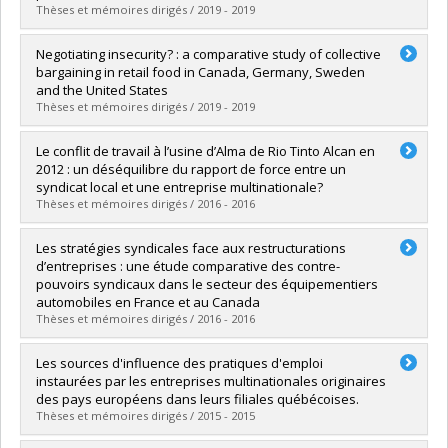
Lien vers le document dans Papyrus
Thèses et mémoires dirigés / 2019 - 2019
Graduate :
Scrimger, Phillippe
Negotiating insecurity? : a comparative study of collective
Cycle :
Doctoral
bargaining in retail food in Canada, Germany, Sweden
Grade :
Ph. D.
and the United States
Lien vers le document dans Papyrus
Thèses et mémoires dirigés / 2019 - 2019
Graduate :
O'Brady, Sean
Le conflit de travail à l’usine d’Alma de Rio Tinto Alcan en
Cycle :
Doctoral
2012 : un déséquilibre du rapport de force entre un
Grade :
Ph. D.
syndicat local et une entreprise multinationale?
Lien vers le document dans Papyrus
Thèses et mémoires dirigés / 2016 - 2016
Graduate :
Séguin, Amélie
Les stratégies syndicales face aux restructurations
Cycle :
Master's
d’entreprises : une étude comparative des contre-
Grade :
M. Sc.
pouvoirs syndicaux dans le secteur des équipementiers
Lien vers le document dans Papyrus
automobiles en France et au Canada
Thèses et mémoires dirigés / 2016 - 2016
Graduate :
Dupuis, Mathieu
Les sources d'influence des pratiques d'emploi
Cycle :
Doctoral
instaurées par les entreprises multinationales originaires
Grade :
Ph. D.
des pays européens dans leurs filiales québécoises.
Lien vers le document dans Papyrus
Thèses et mémoires dirigés / 2015 - 2015