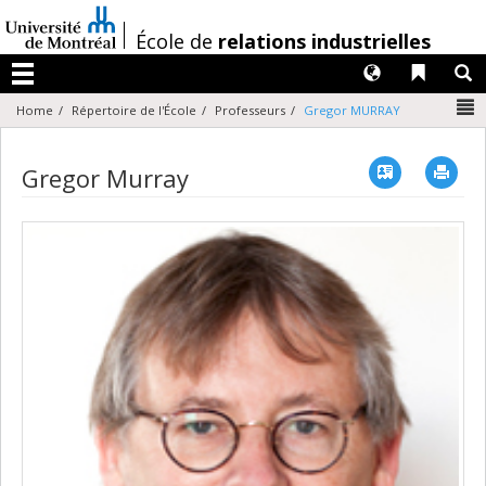
Passer
au
/
École de
relations industrielles
contenu
Langues
Liens 
R
Menu
N
Home
Répertoire de l'École
Professeurs
Gregor MURRAY
Vcard
Imp
Gregor Murray