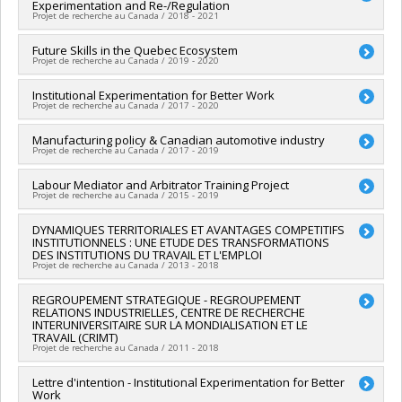
Experimentation and Re-/Regulation
Funding sources:
SPIIE/Secrétariat des programmes
Projet de recherche au Canada / 2018 - 2021
interorganismes à l’intention des établissements
Grant programs:
PVX50399-Chaires de recherche du Canada
Lead researcher :
Future Skills in the Quebec Ecosystem
Gregor Murray
Projet de recherche au Canada / 2019 - 2020
Funding sources:
CRSH/Conseil de recherches en sciences
humaines du Canada
Lead researcher :
Institutional Experimentation for Better Work
Christian Lévesque
Grant programs:
PV152160-Subvention Connexion
Projet de recherche au Canada / 2017 - 2020
Co-researchers :
Gregor Murray
Funding sources:
Emploi et Développement social Canada
Lead researcher :
Manufacturing policy & Canadian automotive industry
Gregor Murray
Grant programs:
Projet de recherche au Canada / 2017 - 2019
Funding sources:
FCI/Fondation canadienne pour l'innovation
Grant programs:
PVXXXXXX-Fonds des leaders
Lead researcher :
Labour Mediator and Arbitrator Training Project
Charlotte Yates
Projet de recherche au Canada / 2015 - 2019
Co-researchers :
Gregor Murray
Funding sources:
CRSH/Conseil de recherches en sciences
Lead researcher :
DYNAMIQUES TERRITORIALES ET AVANTAGES COMPETITIFS
Gregor Murray
humaines du Canada
INSTITUTIONNELS : UNE ETUDE DES TRANSFORMATIONS
Co-researchers :
Jean Charest
Grant programs:
DES INSTITUTIONS DU TRAVAIL ET L'EMPLOI
Funding sources:
RHDC/Ressources humaines et
Projet de recherche au Canada / 2013 - 2018
Développement des compétences Canada
Grant programs:
Lead researcher :
REGROUPEMENT STRATEGIQUE - REGROUPEMENT
Gregor Murray
RELATIONS INDUSTRIELLES, CENTRE DE RECHERCHE
Co-researchers :
Christian Lévesque
INTERUNIVERSITAIRE SUR LA MONDIALISATION ET LE
Funding sources:
FRQSC/Fonds de recherche du Québec -
TRAVAIL (CRIMT)
Société et culture (FQRSC)
Projet de recherche au Canada / 2011 - 2018
Grant programs:
PVXXXXXX-(SE) Programme Soutien aux
équipes de recherche - Stade de développement :
Lead researcher :
Lettre d'intention - Institutional Experimentation for Better
Gregor Murray
Work
Renouvellement
Co-researchers :
Gilles Trudeau
,
Jean Charest
,
Mona-Josée