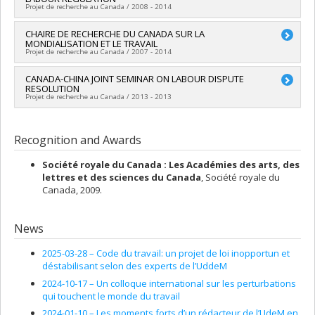
Hughes
,
Gerhard Bosch
,
John Godard
,
Barbara Pocock
,
humaines du Canada
Projet de recherche au Canada / 2008 - 2014
Ronald Mccallum
,
Brian Alexander Langille
,
Judy Fudge
,
Paul
Grant programs:
PV152160-Subvention Connexion
Edwards
,
Paul Marginson
,
Harry Arthurs
,
Peter Fairbrother
,
Lead researcher :
CHAIRE DE RECHERCHE DU CANADA SUR LA
Gregor Murray
Marie-Ange Moreau
,
Christian Dufour
,
Adelheid Hege
,
Don
MONDIALISATION ET LE TRAVAIL
Wells
Projet de recherche au Canada / 2007 - 2014
,
Charlotte Yates
,
Peter Berg
,
John Holmes
,
Charles
Heckscher
,
Larry Haiven
,
Danielle Van Jaarsveld
,
Ann Frost
,
Annette Jobert
Lead researcher :
CANADA-CHINA JOINT SEMINAR ON LABOUR DISPUTE
,
Dominic Roux
Gregor Murray
,
Anne-Marie Laflamme
,
RESOLUTION
Jacques Bélanger
Funding sources:
SPIIE/Secrétariat des programmes
,
Fernande Lamonde
,
Christian Brunelle
,
Projet de recherche au Canada / 2013 - 2013
Jean-Noël Grenier
interorganismes à l’intention des établissements
,
Étienne Cantin
,
Laurence-Léa Fontaine
,
Lyse Langlois
Grant programs:
,
Pierre Verge
PVX50399-Chaires de recherche du Canada
,
Kim Voss
Lead researcher :
Gregor Murray
Funding sources:
CRSH/Conseil de recherches en sciences
Co-researchers :
Jean Charest
Recognition and Awards
humaines du Canada
Funding sources:
RHDC/Ressources humaines et
Grant programs:
PVXXXXXX-(GTRC/MCRI) Grands travaux de
Développement des compétences Canada
Société royale du Canada : Les Académies des arts, des
recherche concertée
Grant programs:
lettres et des sciences du Canada
, Société royale du
Canada, 2009.
News
2025-03-28 –
Code du travail: un projet de loi inopportun et
déstabilisant selon des experts de l’UddeM
2024-10-17 –
Un colloque international sur les perturbations
qui touchent le monde du travail
2024-01-10 –
Les moments forts d’un rédacteur de l’UdeM en