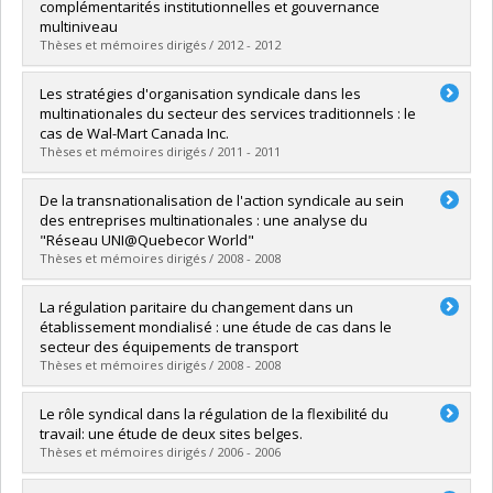
Grade :
M. Sc.
complémentarités institutionnelles et gouvernance
Lien vers le document dans Papyrus
multiniveau
Thèses et mémoires dirigés / 2012 - 2012
Graduate :
Gebert, Raoul
Les stratégies d'organisation syndicale dans les
Cycle :
Doctoral
multinationales du secteur des services traditionnels : le
Grade :
Ph. D.
cas de Wal-Mart Canada Inc.
Lien vers le document dans Papyrus
Thèses et mémoires dirigés / 2011 - 2011
Graduate :
Cuillerier, Joelle
De la transnationalisation de l'action syndicale au sein
Cycle :
Master's
des entreprises multinationales : une analyse du
Grade :
M. Sc.
"Réseau UNI@Quebecor World"
Lien vers le document dans Papyrus
Thèses et mémoires dirigés / 2008 - 2008
Graduate :
Hennebert, Marc-Antonin
La régulation paritaire du changement dans un
Cycle :
Doctoral
établissement mondialisé : une étude de cas dans le
Grade :
Ph. D.
secteur des équipements de transport
Lien vers le document dans Papyrus
Thèses et mémoires dirigés / 2008 - 2008
Graduate :
Crépeau, Karine
Le rôle syndical dans la régulation de la flexibilité du
Cycle :
Master's
travail: une étude de deux sites belges.
Grade :
M. Sc.
Thèses et mémoires dirigés / 2006 - 2006
Lien vers le document dans Papyrus