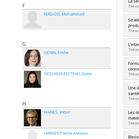
Grad
La sé
F
Cycle
Thèses
Grade
FERDOSI
Mohammad
Lien 
Grad
Strat
Cycle
produ
Grade
Thèses
Lien 
G
Grad
L'int
Cycle
Thèses
GENIN
Emilie
Grade
Lien 
Grad
Forma
Cycle
conne
GESUALDI-FECTEAU
Dalia
Grade
Thèses
Lien 
Grad
Une é
Cycle
santé
Grade
Thèses
H
Lien 
Grad
HAINES
Victor
Les d
Cycle
matiè
Grade
Thèses
Lien 
HARVEY
Pierre-Antoine
Grad
Bless