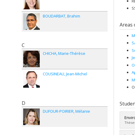
R
S
BOUDARBAT
Brahim
Areas 
M
S
C
S
CHICHA
Marie-Thérèse
J
O
A
COUSINEAU
Jean-Michel
M
O
D
Studen
DUFOUR-POIRIER
Mélanie
Envir
Thèses