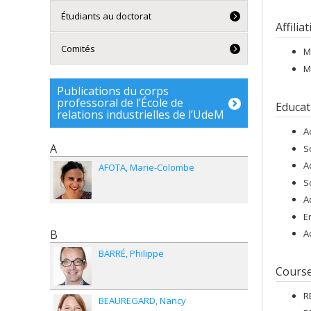
Étudiants au doctorat
Affilia
Comités
M
M
Publications du corps
professoral de l’École de
Educat
relations industrielles de l’UdeM
A
A
S
A
AFOTA
Marie-Colombe
S
A
E
B
A
BARRÉ
Philippe
Cours
R
BEAUREGARD
Nancy