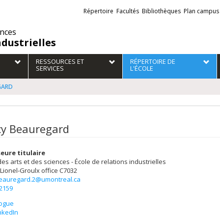
Liens
Répertoire
Facultés
Bibliothèques
Plan campus
externes
ences
ndustrielles
RESSOURCES ET
RÉPERTOIRE DE
SERVICES
L'ÉCOLE
GARD
y Beauregard
eure titulaire
des arts et des sciences - École de relations industrielles
 Lionel-Groulx
office C7032
eauregard.2@umontreal.ca
-2159
ogue
nkedIn