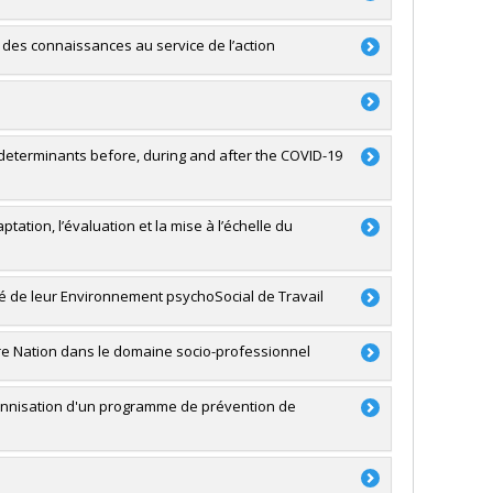
a
des connaissances au service de l’action
té du travail
RSC)
 determinants before, during and after the COVID-19
a
ation, l’évaluation et la mise à l’échelle du
y Beauregard
,
Sarah Fraser
,
Kristel Tardif-Grenier
,
a
é de leur Environnement psychoSocial de Travail
re Nation dans le domaine socio-professionnel
Sarah Fraser
a
pérennisation d'un programme de prévention de
RSC)