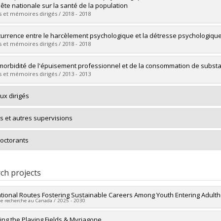
 :
Master's
uête nationale sur la santé de la population
 :
M. Sc.
 et mémoires dirigés / 2018 - 2018
vers le document dans Papyrus
uate :
Fournelle, Marc-André
urrence entre le harcèlement psychologique et la détresse psychologique
 :
Master's
 et mémoires dirigés / 2018 - 2018
 :
M. Sc.
vers le document dans Papyrus
uate :
Tmimi, Sanaa
morbidité de l'épuisement professionnel et de la consommation de subst
 :
Master's
 et mémoires dirigés / 2013 - 2013
 :
M. Sc.
vers le document dans Papyrus
uate :
Dansereau, Véronique
ux dirigés
 :
Master's
 :
M. Sc.
s et autres supervisions
vers le document dans Papyrus
octorants
ch projects
tional Routes Fostering Sustainable Careers Among Youth Entering Adult
de recherche au Canada / 2025 - 2030
researcher :
ling the Playing Fields & Myriagone
Véronique Dupéré