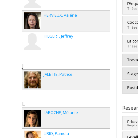
Cycle
l’Enq
Grade
Thèses
Lien 
HERVIEUX
Valérie
Grad
Coocc
Cycle
Thèses
Grade
HILGERT
Jeffrey
Lien 
Grad
La co
Cycle
Thèses
Grade
Lien 
Grad
Trava
Cycle
J
Grade
Stage
JALETTE
Patrice
Lien 
Postd
L
Resear
LAROCHE
Mélanie
Educa
Projet 
LIRIO
Pamela
Lead 
Level