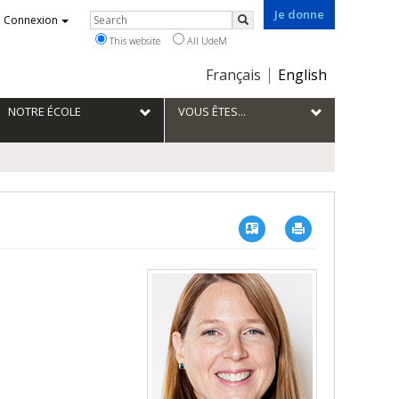
Je donne
Rechercher
Connexion
Search
This website
All UdeM
Choix
Français
English
de
la
NOTRE ÉCOLE
VOUS ÊTES...
langue
Vcard
Imprimer