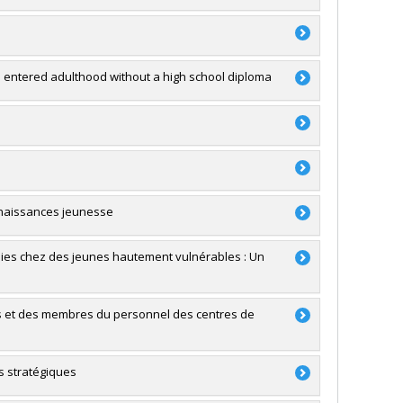
o entered adulthood without a high school diploma
subventions de fonctionnement programmatiques
mbault
,
Katherine Frohlich
,
Nancy Beauregard
,
Éric Dion
a
nnaissances jeunesse
ssies chez des jeunes hautement vulnérables : Un
ine Frohlich
,
Isabelle Archambault
FDGEN006)
es et des membres du personnel des centres de
mbault
,
Katherine Frohlich
,
Nancy Beauregard
,
Frédéric
RSC)
s stratégiques
nce et la réussite scolaires