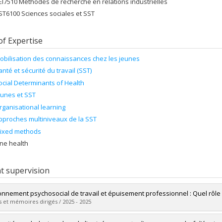
EI7510 Méthodes de recherche en relations industrielles
ST6100 Sciences sociales et SST
of Expertise
obilisation des connaissances chez les jeunes
anté et sécurité du travail (SST)
ocial Determinants of Health
eunes et SST
rganisational learning
pproches multiniveaux de la SST
ixed methods
ne health
t supervision
onnement psychosocial de travail et épuisement professionnel : Quel rôle
 et mémoires dirigés / 2025 - 2025