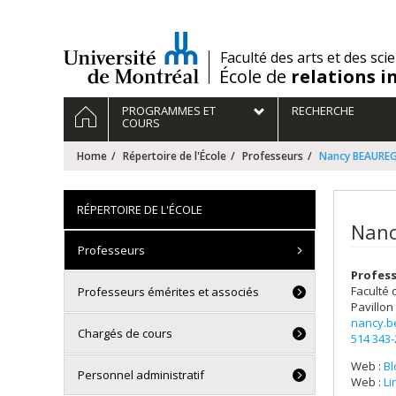
Passer
au
contenu
/
Faculté des arts et des sci
École de
relations i
Navigation
HOME
PROGRAMMES ET
RECHERCHE
principale
COURS
Home
Répertoire de l'École
Professeurs
Nancy BEAURE
RÉPERTOIRE DE L'ÉCOLE
Nanc
Professeurs
Profess
Faculté 
Professeurs émérites et associés
Pavillon
nancy.b
Chargés de cours
514 343
Web :
Bl
Personnel administratif
Web :
Li