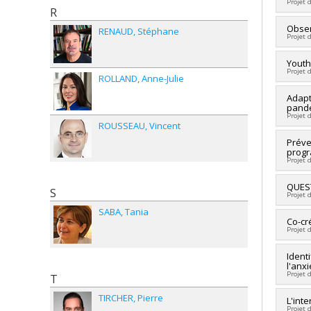
Projet 
Co-re
R
Fundi
Lead 
Obser
Grant
RENAUD
Stéphane
Projet 
Fundi
Grant
Lead 
Youth
Projet 
Co-re
ROLLAND
Anne-Julie
Fundi
Lead 
Adapt
Grant
pand
Co-re
Projet 
Fundi
ROUSSEAU
Vincent
Grant
Lead 
Préve
prog
Co-re
Projet 
Simon
Fundi
Lead 
QUEST
S
Grant
Projet 
Co-re
Fundi
SABA
Tania
Lead 
Co-cr
Grant
Projet 
Co-re
Fundi
Fundi
Ident
Grant
l'anx
Grant
Projet 
T
TIRCHER
Pierre
Fundi
L'int
Projet 