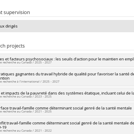
t supervision
ux dirigés
ch projects
es et facteurs psychosociaux : les seuils d’action pour le maintien en empl
de recherche au Canada / 2025 - 2027
researcher :
ratiques gagnantes du travail hybride de qualité pour favoriser la santé 
Alessia Negrini
ntion
searchers :
Stéphane Moulin
,
Jaunathan Bilodeau
,
Christian Larivière
,
Je
de recherche à l’international / 2025 - 2027
ésy-Blondin
,
Samantha Villa Masse
,
Patrizia Villotti
ng sources:
IRSST/Institut de recherche Robert-Sauvé en santé et en sécuri
researcher :
 et impacts de la pauvreté dans des systèmes étatique, incluant celui de l
Alessia Negrini
 programs:
de recherche au Canada / 2023 - 2025
searchers :
Jaunathan Bilodeau
ng sources:
IRSST/Institut de recherche Robert-Sauvé en santé et en sécuri
researcher :
erface travail-famille comme déterminant social genré de la santé mentale
Amélie Quesnel-Vallée
 programs:
de recherche au Canada / 2021 - 2025
searchers :
Jaunathan Bilodeau
,
Thomas G. Poder
ng sources:
MSSS/Ministère de la Santé et des Services sociaux
researcher :
nflit travail-famille comme déterminant social genré de la santé mentale 
Amélie Quesnel-Vallée
 programs:
-19
searchers :
Victor Haines
,
Nancy Beauregard
,
Jaunathan Bilodeau
de recherche au Canada / 2021 - 2022
ng sources:
IRSC/Instituts de recherche en santé du Canada