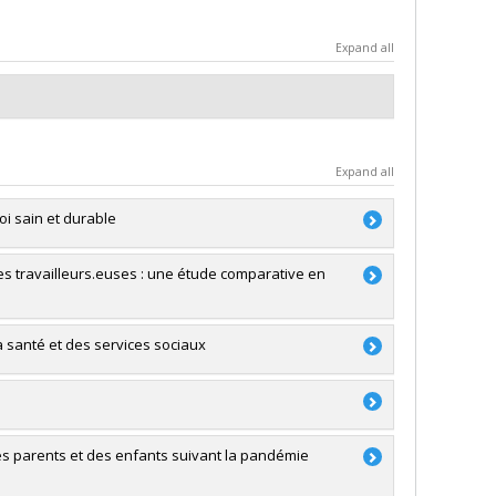
Expand all
Expand all
oi sain et durable
des travailleurs.euses : une étude comparative en
ssica Dubé
,
Marc Corbière
,
François Courcy
,
Laurent
té du travail
a santé et des services sociaux
té du travail
des parents et des enfants suivant la pandémie