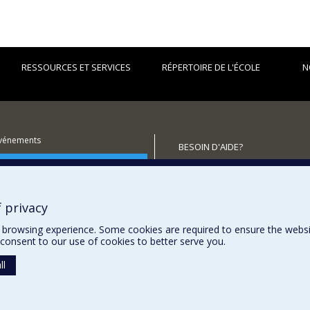
RESSOURCES ET SERVICES
RÉPERTOIRE DE L'ÉCOLE
N
événements
BESOIN D'AIDE?
utenir l'École?
Plan du site
Signaler une erreur
Accessibilité
 privacy
browsing experience. Some cookies are required to ensure the website’
consent to our use of cookies to better serve you.
ll