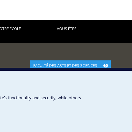
OTRE ÉCOLE
VOUS ÊTES...
FACULTÉ DES ARTS ET DES SCIENCES
Nos départements et écoles
Nos centres d'études
Nos programmes et cours
s functionality and security, while others
Université de