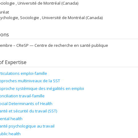
ociologie , Université de Montréal (Canada)
uréat
sychologie, Sociologie , Université de Montréal (Canada)
tions
embre –
CReSP — Centre de recherche en santé publique
of Expertise
rticulations emploi-famille
pproches multiniveaux de la SST
pproche systémique des inégalités en emploi
onciliation travail-famille
ocial Determinants of Health
anté et sécurité du travail (SST)
ental health
anté psychologique au travail
ublic health