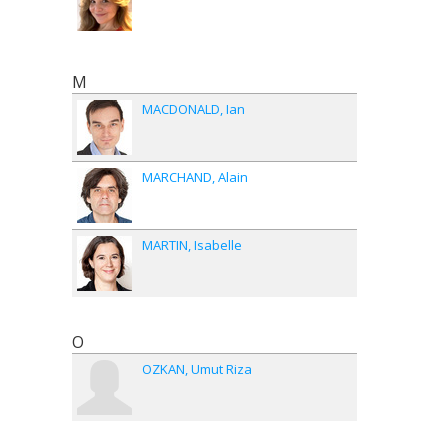
Beaur
the S
March
expos
M
MACDONALD
Ian
MARCHAND
Alain
MARTIN
Isabelle
O
OZKAN
Umut Riza