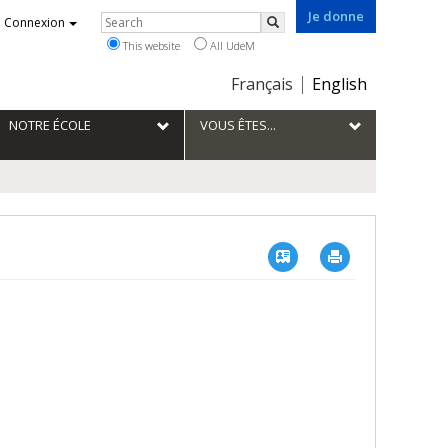
Je donne
Rechercher
Connexion
Search
This website
All UdeM
Choix
Français
English
de
la
NOTRE ÉCOLE
VOUS ÊTES...
langue
Vcard
Imprimer