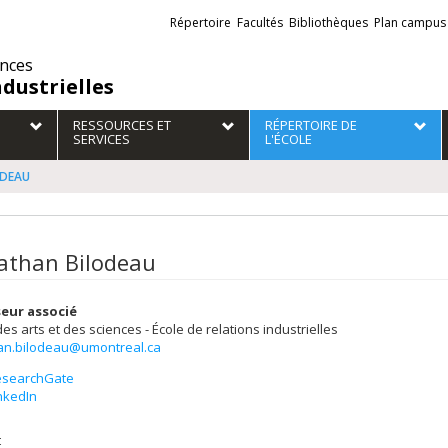
Liens
Répertoire
Facultés
Bibliothèques
Plan campus
externes
ences
ndustrielles
RESSOURCES ET
RÉPERTOIRE DE
SERVICES
L'ÉCOLE
ODEAU
athan Bilodeau
eur associé
des arts et des sciences - École de relations industrielles
an.bilodeau@umontreal.ca
esearchGate
nkedIn
t