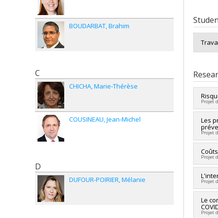
Studen
BOUDARBAT
Brahim
Trava
C
Resear
CHICHA
Marie-Thérèse
Risqu
Projet 
COUSINEAU
Jean-Michel
Lead 
Les p
préve
Co-re
Projet 
Corth
Fundi
Lead 
Coûts
Grant
Projet 
Co-re
D
Fundi
Lead 
L'int
Grant
DUFOUR-POIRIER
Mélanie
Projet 
Co-re
Fundi
Lead 
Le co
Grant
COVID
Co-re
Projet 
Fundi