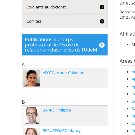
2018 , S
Étudiants au doctorat
Baccala
2012 , P
Comités
Affilia
Publications du corps
professoral de l’École de
M
relations industrielles de l’UdeM
Areas 
A
A
AFOTA
Marie-Colombe
A
A
C
S
B
S
BARRÉ
Philippe
M
S
BEAUREGARD
Nancy
P