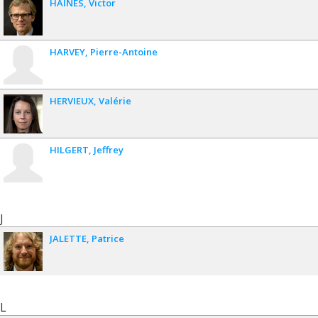
HAINES
Victor
HARVEY
Pierre-Antoine
HERVIEUX
Valérie
HILGERT
Jeffrey
J
JALETTE
Patrice
L