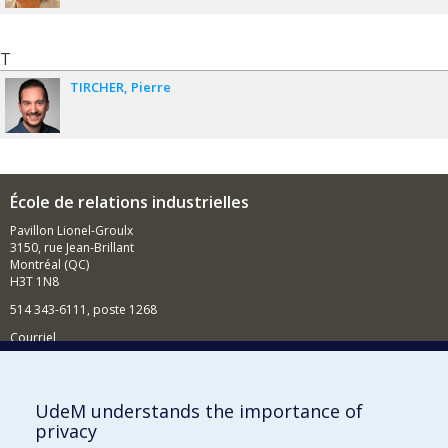
T
TIRCHER
Pierre
École de relations industrielles
Pavillon Lionel-Groulx
3150, rue Jean-Brillant
Montréal (QC)
H3T 1N8
514 343-6111, poste 1268
Courriel
Nouvelles et événements
Comment soutenir l'École?
UdeM understands the importance of
privacy
BESOIN D'AIDE?