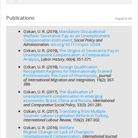
Anne-Marie Laflamme
,
Dalia Gesualdi-Fecteau
,
Martin
humaines du Canada
Bergeron
,
Emmanuelle Champion
,
Stephanie Blandine
Dumas
,
Jean-Noël Grenier
,
Laurence-Léa Fontaine
,
Lyse
Grant programs:
PVX20020-Subvention institutionnelle du
Emilien
,
Raoul Gebert
,
Turki Sondes
,
Marie-Pier Bernard
Lead researcher :
Deirdre Meintel
Langlois
,
Catherine Le Capitaine
,
Armel Brice Adanhounme
,
CRSH - Subventions d'exploration
Pelletier
,
Laurie Kirouac
,
Sébastien Parent
,
Laura Dehaibi
,
Co-researchers :
Patricia Lamarre
,
Fasal Kanouté
,
Marie-
Publications
François Bolduc
,
Carl Eidlin
Expand all
Vincent Pasquier
,
Sara Pérez-Lauzon
,
Julie Garneau
Thérèse Chicha
,
Sirma Bilge
,
Alain Gagnon
,
Françoise
Funding sources:
FRQSC/Fonds de recherche du Québec -
Funding sources:
FRQSC/Fonds de recherche du Québec -
Armand
,
Solène Lardoux
,
Géraldine Mossière
,
Marie-Odile
Société et culture (FQRSC)
Ozkan, U. R. (2019),
Mandatory Occupational
Société et culture (FQRSC)
Magnan
,
Umut Riza Ozkan
,
Sébastien Arcand
,
Corina Borri-
Grant programs:
PV129894-(RG) Programme Regroupements
Welfare: Severance Pay as an Unemployment
Grant programs:
PV129894-(RG) Programme Regroupements
Anadon
,
Alain Bélanger
,
Claude Gélinas
,
Michèle Vatz-
Compensation Instrument
,
Social Policy and
stratégiques
stratégiques
Laaroussi
,
Bronwen E. Low
,
Marilyn Steinbach
,
Annick
Administration
.
doi.org/10.1111/spol.12504
Germain
,
Damaris Rose
,
Xavier Leloup
,
Jack Jedwab
,
Maryse
Ozkan, U. R. (2019),
The Origins of Severance Pay in
Unemployment Compensation: A Comparative
Potvin
,
Lilyane Rachedi
,
Micheline Milot
,
Anne Saris
,
Analysis
,
Labor History,
60(4)
:
351-371
.
Catherine Amiot
,
Pierre Bosset
,
Paul Eid
,
Mircea Vultur
,
Josiane Le Gall
,
Gina Lafortune
,
Éric-André Charest
,
Nicole
Ozkan, U. R. (2018),
Foreign Qualification
Recognition Regimes for Internationally Trained
Gallant
,
Chedly Belkhodja
,
Maya Yampolsky
,
Stéphanie
Professionals: the Case of Pharmacists
,
Journal
Tremblay
of
International Migration and Integration,
19(2): 367-
Funding sources:
FRQSC/Fonds de recherche du Québec -
389.
Société et culture (FQRSC)
Ozkan, U. R. (2017),
The dualisation of
Grant programs:
PV129894-(RG) Programme Regroupements
unemployment compensation in emerging
stratégiques
economies: Brazil, China and Russia
,
International
and Comparative Social Policy,
33(3): 261-281.
Ozkan, U. R. (2017),
Translating from Multiple
Sources: Labour Legislation Reform in Turkey
,
International Labour Review,
156(2): 287-302.
Ozkan, U. R. (2016),
Welfare
Regime Change (or Lack of Change) in
Unemployment Compensation
,
International Journal