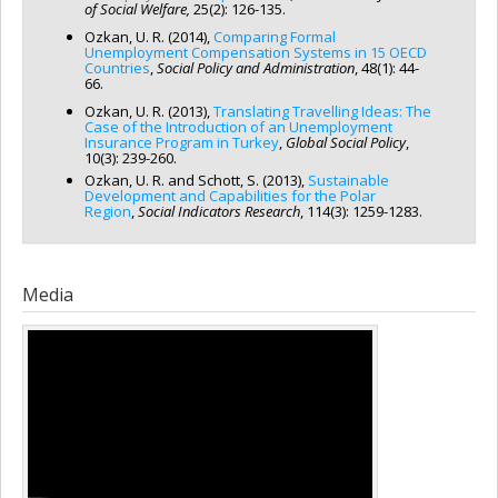
of Social Welfare,
25(2): 126-135.
Ozkan, U. R. (2014),
Comparing Formal
Unemployment Compensation Systems in 15 OECD
Countries
,
Social Policy and Administration
, 48(1): 44-
66.
Ozkan, U. R. (2013),
Translating Travelling Ideas: The
Case of the Introduction of an Unemployment
Insurance Program in Turkey
,
Global Social Policy
,
10(3): 239-260.
Ozkan, U. R. and Schott, S. (2013),
Sustainable
Development and Capabilities for the Polar
Region
,
Social Indicators Research
, 114(3): 1259-1283.
Media