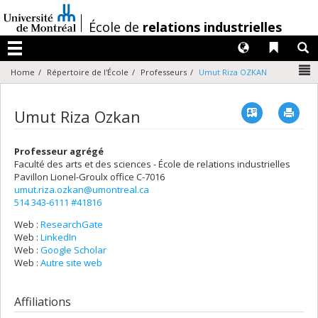
Passer
au
/
École de
relations industrielles
contenu
Langues
Liens 
R
Menu
N
Home
Répertoire de l'École
Professeurs
Umut Riza OZKAN
Vcard
Imp
Umut Riza Ozkan
Professeur agrégé
Faculté des arts et des sciences - École de relations industrielles
Pavillon Lionel-Groulx
office C-7016
umut.riza.ozkan@umontreal.ca
514 343-6111 #41816
Web :
ResearchGate
Web :
LinkedIn
Web :
Google Scholar
Web :
Autre site web
Affiliations