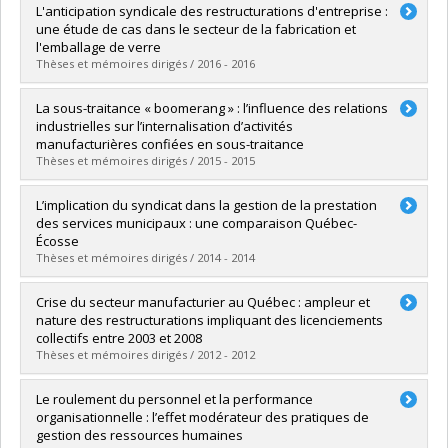
Graduate :
Abid, Raja
L'anticipation syndicale des restructurations d'entreprise :
Cycle :
Doctoral
une étude de cas dans le secteur de la fabrication et
Grade :
Ph. D.
l'emballage de verre
Lien vers le document dans Papyrus
Thèses et mémoires dirigés / 2016 - 2016
Graduate :
Leclerc, Magali
La sous-traitance « boomerang » : l’influence des relations
Cycle :
Master's
industrielles sur l’internalisation d’activités
Grade :
M. Sc.
manufacturières confiées en sous-traitance
Lien vers le document dans Papyrus
Thèses et mémoires dirigés / 2015 - 2015
Graduate :
Fillion, Barbara
L’implication du syndicat dans la gestion de la prestation
Cycle :
Master's
des services municipaux : une comparaison Québec-
Grade :
M. Sc.
Écosse
Lien vers le document dans Papyrus
Thèses et mémoires dirigés / 2014 - 2014
Graduate :
Coderre-LaPalme, Geneviève
Crise du secteur manufacturier au Québec : ampleur et
Cycle :
Master's
nature des restructurations impliquant des licenciements
Grade :
M. Sc.
collectifs entre 2003 et 2008
Lien vers le document dans Papyrus
Thèses et mémoires dirigés / 2012 - 2012
Graduate :
Prudent, Natacha
Le roulement du personnel et la performance
Cycle :
Master's
organisationnelle : l’effet modérateur des pratiques de
Grade :
M. Sc.
gestion des ressources humaines