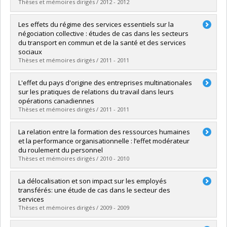
Thèses et mémoires dirigés / 2012 - 2012
Lien vers le document dans Papyrus
Graduate :
Heppell, Nancy
Les effets du régime des services essentiels sur la
Cycle :
Master's
négociation collective : études de cas dans les secteurs
Grade :
M. Sc.
du transport en commun et de la santé et des services
sociaux
Lien vers le document dans Papyrus
Thèses et mémoires dirigés / 2011 - 2011
Graduate :
Dubé, Edith
L'effet du pays d'origine des entreprises multinationales
Cycle :
Master's
sur les pratiques de relations du travail dans leurs
Grade :
M. Sc.
opérations canadiennes
Thèses et mémoires dirigés / 2011 - 2011
Lien vers le document dans Papyrus
Graduate :
G. Houle, Christine
La relation entre la formation des ressources humaines
Cycle :
Master's
et la performance organisationnelle : l’effet modérateur
Grade :
M. Sc.
du roulement du personnel
Thèses et mémoires dirigés / 2010 - 2010
Lien vers le document dans Papyrus
Graduate :
Dragomir, Maria D.
La délocalisation et son impact sur les employés
Cycle :
Master's
transférés: une étude de cas dans le secteur des
Grade :
M. Sc.
services
Thèses et mémoires dirigés / 2009 - 2009
Lien vers le document dans Papyrus