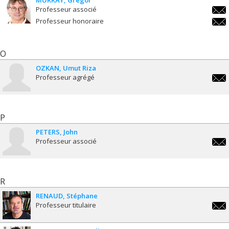
Professeur associé
greg
Professeur honoraire
greg
O
OZKAN
Umut Riza
Professeur agrégé
umut
P
PETERS
John
Professeur associé
john
R
RENAUD
Stéphane
Professeur titulaire
step