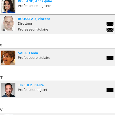
ROLLAND
Anne-Julie
Professeure adjointe
ROUSSEAU
Vincent
Directeur
vinc
Professeur titulaire
vinc
S
SABA
Tania
Professeure titulaire
tani
T
TIRCHER
Pierre
Professeur adjoint
pierr
V