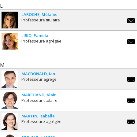
L
LAROCHE
Mélanie
Professeure titulaire
melan
LIRIO
Pamela
Professeure agrégée
pamel
M
MACDONALD
Ian
Professeur agrégé
ian.
MARCHAND
Alain
Professeur titulaire
alai
MARTIN
Isabelle
Professeure agrégée
isabe
MURRAY
Gregor