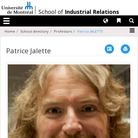
Passer
au
/
School of
Industrial Relations
contenu
Langues
Liens 
R
Menu
N
Home
School directory
Professors
Patrice JALETTE
Vcard
Imp
Patrice Jalette