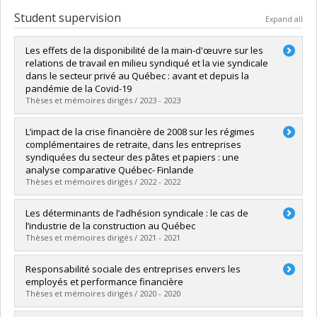
Student supervision
Expand all
Les effets de la disponibilité de la main-d'œuvre sur les
relations de travail en milieu syndiqué et la vie syndicale
dans le secteur privé au Québec : avant et depuis la
pandémie de la Covid-19
Thèses et mémoires dirigés / 2023 - 2023
Graduate :
Blain, Florence
L’impact de la crise financière de 2008 sur les régimes
Cycle :
Master's
complémentaires de retraite, dans les entreprises
Grade :
M. Sc.
syndiquées du secteur des pâtes et papiers : une
Lien vers le document dans Papyrus
analyse comparative Québec- Finlande
Thèses et mémoires dirigés / 2022 - 2022
Graduate :
Paquin, Amy
Les déterminants de l’adhésion syndicale : le cas de
Cycle :
Master's
l’industrie de la construction au Québec
Grade :
M. Sc.
Thèses et mémoires dirigés / 2021 - 2021
Lien vers le document dans Papyrus
Graduate :
Guay-Glaude, Jean-Philippe
Responsabilité sociale des entreprises envers les
Cycle :
Master's
employés et performance financière
Grade :
M. Sc.
Thèses et mémoires dirigés / 2020 - 2020
Lien vers le document dans Papyrus