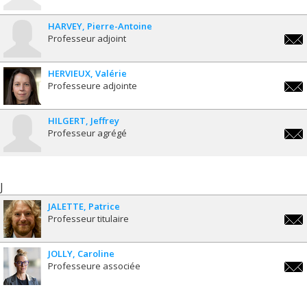
jean-
fran
HARVEY
Pierre-Antoine
Professeur adjoint
pa.h
HERVIEUX
Valérie
Professeure adjointe
valer
HILGERT
Jeffrey
Professeur agrégé
jeffr
J
JALETTE
Patrice
Professeur titulaire
patri
JOLLY
Caroline
Professeure associée
carol