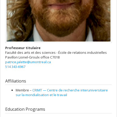
Professeur titulaire
Faculté des arts et des sciences - École de relations industrielles
Pavillon Lionel-Groulx
office C7018
patrice.jalette@umontreal.ca
514 343-6967
Affiliations
Membre –
CRIMT — Centre de recherche interuniversitaire
sur la mondialisation et le travail
Education Programs