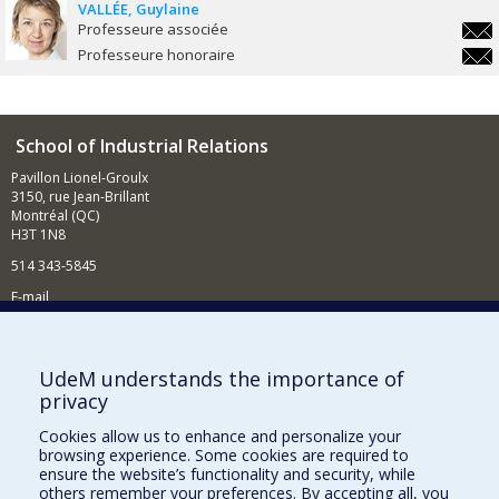
VALLÉE
Guylaine
Professeure associée
guyla
Professeure honoraire
guyla
School of Industrial Relations
Pavillon Lionel-Groulx
3150, rue Jean-Brillant
Montréal (QC)
H3T 1N8
514 343-5845
E-mail
News and events (in French)
Supporting the School
UdeM understands the importance of
privacy
NEED HELP?
Cookies allow us to enhance and personalize your
Sitemap
browsing experience. Some cookies are required to
Report a problem
ensure the website’s functionality and security, while
others remember your preferences. By accepting all, you