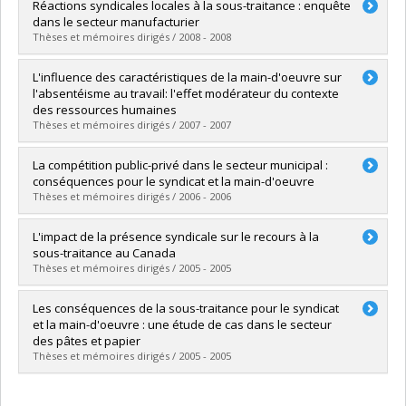
Graduate :
Morneau, Brigitte
Réactions syndicales locales à la sous-traitance : enquête
Cycle :
Master's
dans le secteur manufacturier
Grade :
M. Sc.
Thèses et mémoires dirigés / 2008 - 2008
Lien vers le document dans Papyrus
Graduate :
Tanguay, Amélie
L'influence des caractéristiques de la main-d'oeuvre sur
Cycle :
Master's
l'absentéisme au travail: l'effet modérateur du contexte
Grade :
M. Sc.
des ressources humaines
Thèses et mémoires dirigés / 2007 - 2007
Lien vers le document dans Papyrus
Graduate :
TREMBLAY, Heidi
La compétition public-privé dans le secteur municipal :
Cycle :
Master's
conséquences pour le syndicat et la main-d'oeuvre
Grade :
M. Sc.
Thèses et mémoires dirigés / 2006 - 2006
Lien vers le document dans Papyrus
Graduate :
Cyr-Racine, Cathy-Soleil
L'impact de la présence syndicale sur le recours à la
Cycle :
Master's
sous-traitance au Canada
Grade :
M. Sc.
Thèses et mémoires dirigés / 2005 - 2005
Lien vers le document dans Papyrus
Graduate :
Lauzon-Duguay, Frédéric
Les conséquences de la sous-traitance pour le syndicat
Cycle :
Master's
et la main-d'oeuvre : une étude de cas dans le secteur
Grade :
des pâtes et papier
Thèses et mémoires dirigés / 2005 - 2005
Lien vers le document dans Papyrus
Graduate :
Poirier, Isabelle