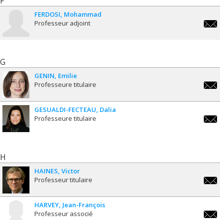
F
FERDOSI
Mohammad
Professeur adjoint
moha
G
GENIN
Emilie
Professeure titulaire
emili
GESUALDI-FECTEAU
Dalia
Professeure titulaire
dalia
fect
H
HAINES
Victor
Professeur titulaire
victo
HARVEY
Jean-François
Professeur associé