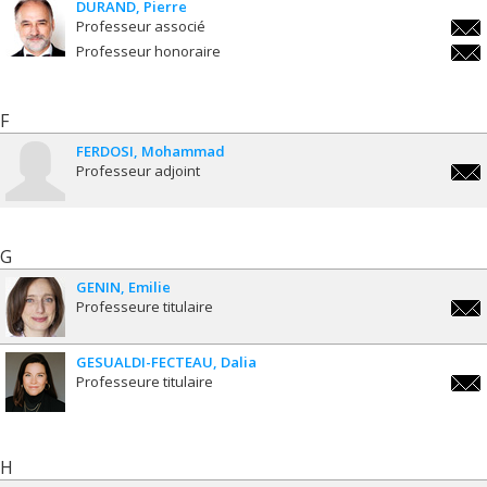
DURAND
Pierre
Professeur associé
pier
Professeur honoraire
pier
F
FERDOSI
Mohammad
Professeur adjoint
moha
G
GENIN
Emilie
Professeure titulaire
emili
GESUALDI-FECTEAU
Dalia
Professeure titulaire
dalia
fect
H