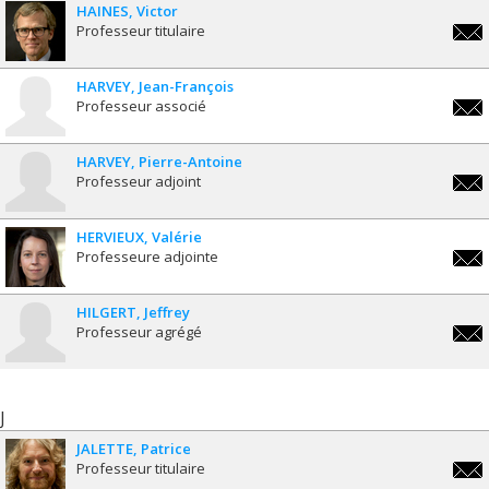
HAINES
Victor
Professeur titulaire
victo
HARVEY
Jean-François
Professeur associé
jean-
fran
HARVEY
Pierre-Antoine
Professeur adjoint
pa.h
HERVIEUX
Valérie
Professeure adjointe
valer
HILGERT
Jeffrey
Professeur agrégé
jeffr
J
JALETTE
Patrice
Professeur titulaire
patri