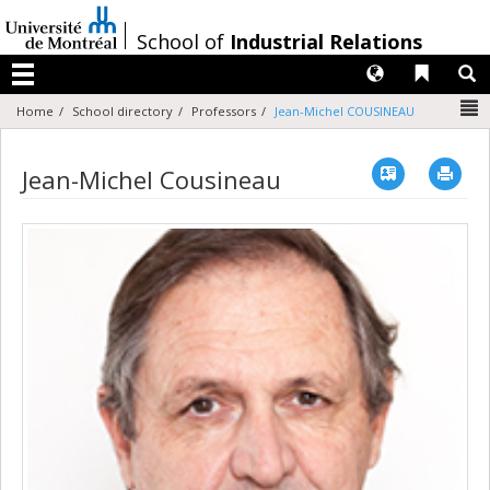
Passer
au
/
School of
Industrial Relations
contenu
Langues
Liens 
R
Menu
N
Home
School directory
Professors
Jean-Michel COUSINEAU
Vcard
Imp
Jean-Michel Cousineau