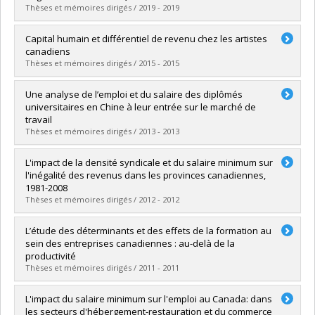
Lien vers le document dans Papyrus
Thèses et mémoires dirigés / 2019 - 2019
Graduate :
Racine, Éliane
Capital humain et différentiel de revenu chez les artistes
Cycle :
Master's
canadiens
Grade :
M. Sc.
Thèses et mémoires dirigés / 2015 - 2015
Lien vers le document dans Papyrus
Graduate :
Derouin-Dubuc, Laurence
Une analyse de l’emploi et du salaire des diplômés
Cycle :
Master's
universitaires en Chine à leur entrée sur le marché de
Grade :
M. Sc.
travail
Lien vers le document dans Papyrus
Thèses et mémoires dirigés / 2013 - 2013
Graduate :
Hu, Tiantian
L'impact de la densité syndicale et du salaire minimum sur
Cycle :
Master's
l'inégalité des revenus dans les provinces canadiennes,
Grade :
M. Sc.
1981-2008
Lien vers le document dans Papyrus
Thèses et mémoires dirigés / 2012 - 2012
Graduate :
Merizzi, Bruno
L’étude des déterminants et des effets de la formation au
Cycle :
Master's
sein des entreprises canadiennes : au-delà de la
Grade :
M. Sc.
productivité
Lien vers le document dans Papyrus
Thèses et mémoires dirigés / 2011 - 2011
Graduate :
Bernier, Amélie
L'impact du salaire minimum sur l'emploi au Canada: dans
Cycle :
Doctoral
les secteurs d'hébergement-restauration et du commerce