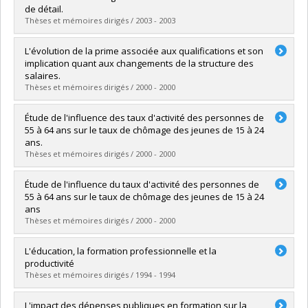
Grade :
Ph. D.
de détail.
Lien vers le document dans Papyrus
Thèses et mémoires dirigés / 2003 - 2003
Graduate :
BOUCHER, Sébastien
L'évolution de la prime associée aux qualifications et son
Cycle :
Master's
implication quant aux changements de la structure des
Grade :
M. Sc.
salaires.
Lien vers le document dans Papyrus
Thèses et mémoires dirigés / 2000 - 2000
Graduate :
BEJAOUI, A.
Étude de l'influence des taux d'activité des personnes de
Cycle :
Doctoral
55 à 64 ans sur le taux de chômage des jeunes de 15 à 24
Grade :
Ph. D.
ans.
Lien vers le document dans Papyrus
Thèses et mémoires dirigés / 2000 - 2000
Graduate :
TREMBLAY, G.
Étude de l'influence du taux d'activité des personnes de
Cycle :
Master's
55 à 64 ans sur le taux de chômage des jeunes de 15 à 24
Grade :
M. Sc.
ans
Lien vers le document dans Papyrus
Thèses et mémoires dirigés / 2000 - 2000
Graduate :
Tremblay, Guillaume
L'éducation, la formation professionnelle et la
Cycle :
Master's
productivité
Grade :
M. Sc.
Thèses et mémoires dirigés / 1994 - 1994
Lien vers le document dans Papyrus
Graduate :
Lemay, Patrick
L'impact des dépenses publiques en formation sur la