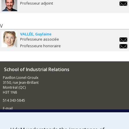
Professeur adjoint
pierr
V
VALLÉE
Guylaine
Professeure associée
guyla
Professeure honoraire
guyla
School of Industrial Relations
Pavillon Lionel-Groulx
3150, rue Jean-Brillant
Montréal (QC)
H3T 1N8
514 343-5845
E-mail
News and events (in French)
Supporting the School