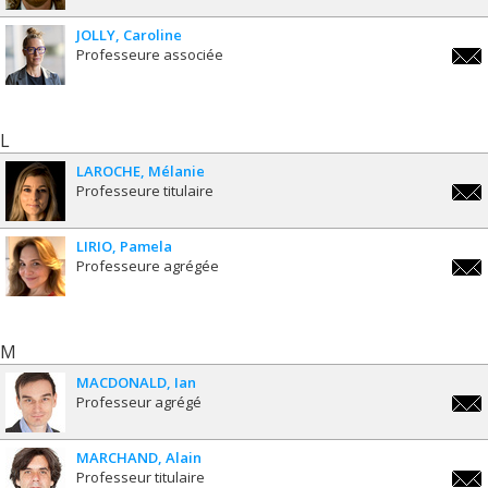
JOLLY
Caroline
Professeure associée
carol
L
LAROCHE
Mélanie
Professeure titulaire
melan
LIRIO
Pamela
Professeure agrégée
pamel
M
MACDONALD
Ian
Professeur agrégé
ian.
MARCHAND
Alain
Professeur titulaire