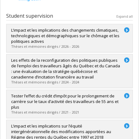
Student supervision
Expand all
L’impact et les implications des changements climatiques,
technologiques et démographiques sur le chômage et les
politiques actives
Thèses et mémoires dirigés / 2026 - 2026
Graduate :
Racine, Éliane
Les effets de la reconfiguration des politiques publiques
Cycle :
Doctoral
de l’emploi des travailleurs âgés du Québec et du Canada
Grade :
Ph. D.
: une évaluation de la stratégie québécoise et
Lien vers le document dans Papyrus
canadienne d’incitation financière au travail
Thèses et mémoires dirigés / 2024 - 2024
Graduate :
Tircher, Pierre
Tester l’effet du crédit d’impôt pour le prolongement de
Cycle :
Doctoral
carrière sur le taux d’activité des travailleurs de 55 ans et
Grade :
Ph. D.
plus
Lien vers le document dans Papyrus
Thèses et mémoires dirigés / 2021 - 2021
Graduate :
Lecomte, Daphné
L’impact et les implications sur l’équité
Cycle :
Master's
intergénérationnelle des modifications apportées au
Grade :
M. Sc.
Régime des rentes du Québec entre 1997 et 2018