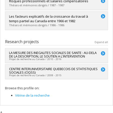
Graduate :
Létourneau, Yves
Risques professionnels et salaires compensatoires
Cycle :
Master's
Thèses et mémoires dirigés / 1987 - 1987
Grade :
M. Sc.
Lien vers le document dans Papyrus
Graduate :
Fernet, Maryse
Les facteurs explicatifs de la croissance du travail à
Cycle :
Master's
temps partiel au Canada entre 1966 et 1982
Grade :
M. Sc.
Thèses et mémoires dirigés / 1986 - 1986
Lien vers le document dans Papyrus
Graduate :
Venne, Jean Patrice
Cycle :
Master's
Research projects
Expand all
Grade :
M. Sc.
Lien vers le document dans Papyrus
LA MESURE DES INEGALITES SOCIALES DE SANTE : AU-DELA
DE LA DESCRIPTION, LE SOUTIEN A L'INTERVENTION
Projet de recherche au Canada / 2010 - 2016
Lead researcher :
CENTRE INTERUNIVERSITAIRE QUEBECOIS DE STATISTIQUES
Marie-France Raynault
SOCIALES (CIQSS)
Co-researchers :
Louise Fournier
,
Lise Gauvin
,
Michel
Projet de recherche au Canada / 2008 - 2015
Rossignol
,
Sylvana Côté
,
Jean Frédéric Lévesque
,
Richard
Masse
,
Jean-Michel Cousineau
,
Paul Bernard
,
Michel
Lead researcher :
Danielle Gauvreau
Rossignol
,
Jérôme Martinez
,
Robert Choiniere
Browse this profile on:
Co-researchers :
Jean Renaud
,
Claudine Laurier
,
Robert
Funding sources:
FRQSC/Fonds de recherche du Québec -
Bourbeau
,
Andrée Demers
,
Marcel Fournier
,
Lise Gauvin
,
Vitrine de la recherche
Société et culture (FQRSC)
Alain Lesage
,
Louise Nadeau
,
Richard Ernest Tremblay
,
Grant programs:
PVXXXXXX-(AC) Actions concertées -
Linda S. Pagani
,
Claire Durand
,
Mona-Josée Gagnon
,
Lise
générique
Goulet
,
Thomas LeGrand
,
Marielle Ledoux
,
Jacques Légaré
,
Alain Marchand
,
Louise Séguin
,
Mireille Cyr
,
Pierre Durand
,