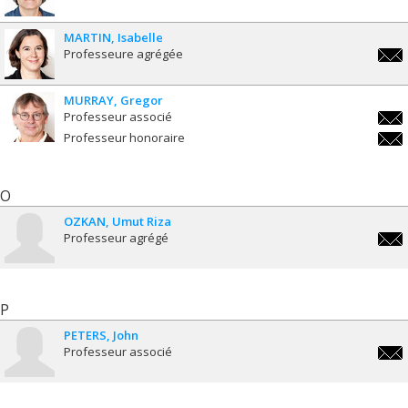
alai
MARTIN
Isabelle
Professeure agrégée
isabe
MURRAY
Gregor
Professeur associé
greg
Professeur honoraire
greg
O
OZKAN
Umut Riza
Professeur agrégé
umut
P
PETERS
John
Professeur associé
john