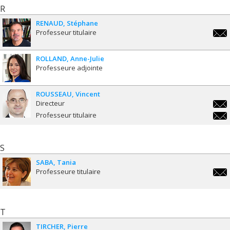
R
RENAUD
Stéphane
Professeur titulaire
step
ROLLAND
Anne-Julie
Professeure adjointe
ROUSSEAU
Vincent
Directeur
vinc
Professeur titulaire
vinc
S
SABA
Tania
Professeure titulaire
tani
T
TIRCHER
Pierre