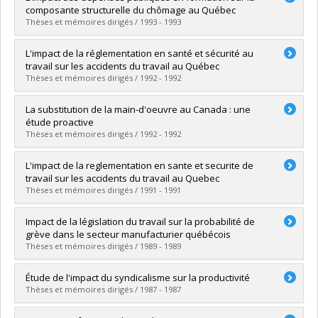
Cycle :
Master's
composante structurelle du chômage au Québec
Grade :
M. Sc.
Thèses et mémoires dirigés / 1993 - 1993
Lien vers le document dans Papyrus
Graduate :
Bérard, Elaine
L'impact de la réglementation en santé et sécurité au
Cycle :
Master's
travail sur les accidents du travail au Québec
Grade :
M. Sc.
Thèses et mémoires dirigés / 1992 - 1992
Lien vers le document dans Papyrus
Graduate :
Girard, Sandra
La substitution de la main-d'oeuvre au Canada : une
Cycle :
Master's
étude proactive
Grade :
M. Sc.
Thèses et mémoires dirigés / 1992 - 1992
Lien vers le document dans Papyrus
Graduate :
Bouchard, Bruno
L'impact de la reglementation en sante et securite de
Cycle :
Master's
travail sur les accidents du travail au Quebec
Grade :
M. Sc.
Thèses et mémoires dirigés / 1991 - 1991
Lien vers le document dans Papyrus
Graduate :
Girard, Sandra
Impact de la législation du travail sur la probabilité de
Cycle :
Master's
grève dans le secteur manufacturier québécois
Grade :
M. Sc.
Thèses et mémoires dirigés / 1989 - 1989
Lien vers le document dans Papyrus
Graduate :
Lambert, Bertrand
Étude de l'impact du syndicalisme sur la productivité
Cycle :
Master's
Thèses et mémoires dirigés / 1987 - 1987
Grade :
M. Sc.
Lien vers le document dans Papyrus