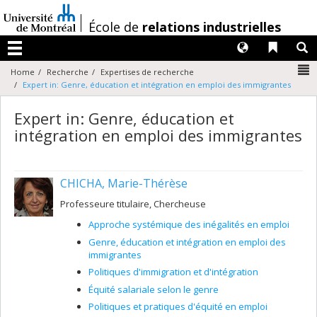
Passer
au
/
École de
relations industrielles
contenu
Langues
Liens 
R
Menu
N
Home
Recherche
Expertises de recherche
Expert in: Genre, éducation et intégration en emploi des immigrantes
Expert in: Genre, éducation et
intégration en emploi des immigrantes
CHICHA, Marie-Thérèse
Professeure titulaire, Chercheuse
Approche systémique des inégalités en emploi
Genre, éducation et intégration en emploi des
immigrantes
Politiques d'immigration et d'intégration
Équité salariale selon le genre
Politiques et pratiques d'équité en emploi