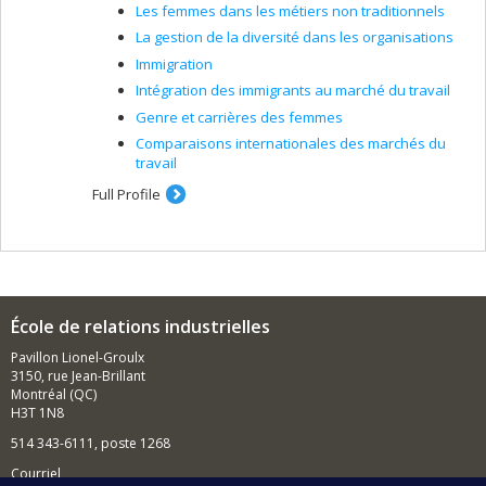
Les femmes dans les métiers non traditionnels
La gestion de la diversité dans les organisations
Immigration
Intégration des immigrants au marché du travail
Genre et carrières des femmes
Comparaisons internationales des marchés du
travail
Full Profile
École de relations industrielles
Pavillon Lionel-Groulx
3150, rue Jean-Brillant
Montréal (QC)
H3T 1N8
514 343-6111, poste 1268
Courriel