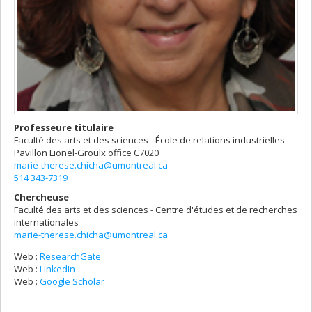
Professeure titulaire
Faculté des arts et des sciences - École de relations industrielles
Pavillon Lionel-Groulx
office C7020
marie-therese.chicha@umontreal.ca
514 343-7319
Chercheuse
Faculté des arts et des sciences - Centre d'études et de recherches
internationales
marie-therese.chicha@umontreal.ca
Web :
ResearchGate
Web :
LinkedIn
Web :
Google Scholar