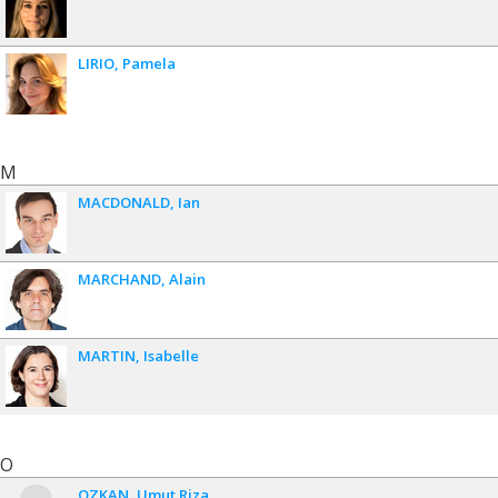
LIRIO
Pamela
M
MACDONALD
Ian
MARCHAND
Alain
MARTIN
Isabelle
O
OZKAN
Umut Riza