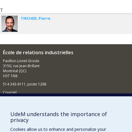
T
TIRCHER
Pierre
École de relations industrielles
Pavillon Lionel-Groulx
3150, rue Jean-Brillant
Montréal (QC)
H3T 1N8
514 343-6111, poste 1268
Courriel
Nouvelles et événements
Comment soutenir l'École?
UdeM understands the importance of
privacy
BESOIN D'AIDE?
Cookies allow us to enhance and personalize your
Plan du site