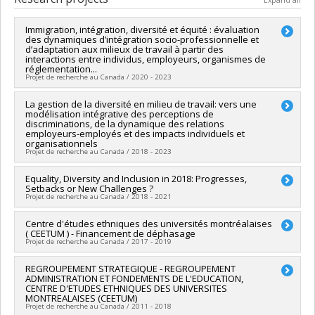
Expand all
Grade :
M. Sc.
Lien vers le document dans Papyrus
Immigration, intégration, diversité et équité : évaluation
des dynamiques d’intégration socio-professionnelle et
d’adaptation aux milieux de travail à partir des
interactions entre individus, employeurs, organismes de
réglementation...
Projet de recherche au Canada / 2020 - 2023
Lead researcher :
La gestion de la diversité en milieu de travail: vers une
Tania Saba
modélisation intégrative des perceptions de
Co-researchers :
Marie-Thérèse Chicha
discriminations, de la dynamique des relations
Funding sources:
Ministère de l'Immigration, de la Diversité et
employeurs-employés et des impacts individuels et
de l'Inclusion
organisationnels
Projet de recherche au Canada / 2018 - 2023
Grant programs:
Lead researcher :
Equality, Diversity and Inclusion in 2018: Progresses,
Tania Saba
Setbacks or New Challenges ?
Co-researchers :
Marie-Thérèse Chicha
,
Emilie Genin
,
Marie-
Projet de recherche au Canada / 2018 - 2021
Eve Dufour
Funding sources:
CRSH/Conseil de recherches en sciences
Lead researcher :
Centre d'études ethniques des universités montréalaises
Tania Saba
humaines du Canada
( CEETUM ) - Financement de déphasage
Co-researchers :
Marie-Thérèse Chicha
Grant programs:
PVXXXXXX-Subvention Savoir
Projet de recherche au Canada / 2017 - 2019
Funding sources:
CRSH/Conseil de recherches en sciences
humaines du Canada
Lead researcher :
REGROUPEMENT STRATEGIQUE - REGROUPEMENT
Deirdre Meintel
Grant programs:
PV152160-Subvention Connexion
ADMINISTRATION ET FONDEMENTS DE L'EDUCATION,
Co-researchers :
Patricia Lamarre
,
Fasal Kanouté
,
Marie-
CENTRE D'ETUDES ETHNIQUES DES UNIVERSITES
Thérèse Chicha
,
Sirma Bilge
,
Alain Gagnon
,
Françoise
MONTREALAISES (CEETUM)
Armand
,
Solène Lardoux
,
Géraldine Mossière
,
Marie-Odile
Projet de recherche au Canada / 2011 - 2018