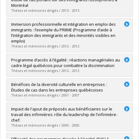
Grade :
M. Sc.
Montréal
Lien vers le document dans Papyrus
Thèses et mémoires dirigés / 2013 - 2013
Graduate :
Vaynman, Irina
Immersion professionnelle et intégration en emploi des
Cycle :
Master's
immigrants : l’exemple du PRIIME (Programme d’aide à
Grade :
M. Sc.
l’intégration des immigrants et des minorités visibles en
Lien vers le document dans Papyrus
emploi)
Thèses et mémoires dirigés / 2012 - 2012
Graduate :
Toure, Mareme
Programme d’accès à l’égalité : réactions managériales au
Cycle :
Master's
cadre légal québécois pour combattre la discrimination
Grade :
M. Sc.
Thèses et mémoires dirigés / 2012 - 2012
Lien vers le document dans Papyrus
Graduate :
Charest, Eric André
Bénéfices de la diversité culturelle en entreprises :
Cycle :
Doctoral
Études de cas dans les entreprises québécoises
Grade :
Ph. D.
Thèses et mémoires dirigés / 2007 - 2007
Lien vers le document dans Papyrus
Graduate :
Comlan, Fabrice L.S.
Impact de l'ajout de préposés aux bénéficiaires sur le
Cycle :
Master's
travail des infirmières: rôle du leadership de l'infirmière-
Grade :
M. Sc.
chef.
Lien vers le document dans Papyrus
Thèses et mémoires dirigés / 2005 - 2005
Graduate :
FUGULIN-BOUCHARD, Célinie