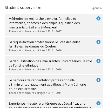
Student supervision
Expand all
Méthodes de recherche d’emploi, formelles et
informelles, et accès à des emplois qualifiés des
immigrants brésiliens à Montréal
Thèses et mémoires dirigés / 2017 - 2017
Graduate :
Simonsen, Christiana
La requalification professionnelle : cas des aides
Cycle :
Master's
familiales résidantes du Québec
Grade :
M. Sc.
Thèses et mémoires dirigés / 2016 - 2016
Lien vers le document dans Papyrus
Graduate :
Matte Guilmain, Laurence
La déqualification des immigrantes universitaires : le rôle
Cycle :
Master's
de l’origine ethnique
Grade :
M. Sc.
Thèses et mémoires dirigés / 2016 - 2016
Lien vers le document dans Papyrus
Graduate :
Bellemare, Karine
Le parcours de réorientation professionnelle
Cycle :
Doctoral
d’immigrantes hautement qualifiées à Montréal : une
Grade :
Ph. D.
étude exploratoire
Lien vers le document dans Papyrus
Thèses et mémoires dirigés / 2014 - 2014
Graduate :
Germain, Danielle
Expérience migratoire antérieure et déqualification :
Cycle :
Master's
étude de cas portant sur des immigrants russophones à