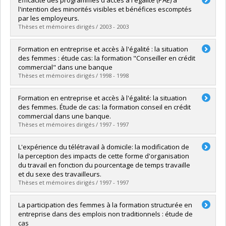
Efficacité des programmes d'accès à l'égalité (PAE) à
Cycle :
Master's
l'intention des minorités visibles et bénéfices escomptés
Grade :
M. Sc.
par les employeurs.
Lien vers le document dans Papyrus
Thèses et mémoires dirigés / 2003 - 2003
Graduate :
CHAREST, Eric André
Formation en entreprise et accès à l'égalité : la situation
Cycle :
Master's
des femmes : étude cas: la formation "Conseiller en crédit
Grade :
M. Sc.
commercial" dans une banque
Lien vers le document dans Papyrus
Thèses et mémoires dirigés / 1998 - 1998
Graduate :
Lachance, Suzanne
Formation en entreprise et accès à l'égalité: la situation
Cycle :
Master's
des femmes. Étude de cas: la formation conseil en crédit
Grade :
M. Sc.
commercial dans une banque.
Lien vers le document dans Papyrus
Thèses et mémoires dirigés / 1997 - 1997
Graduate :
LACHANCE, S.
L'expérience du télétravail à domicile: la modification de
Cycle :
Master's
la perception des impacts de cette forme d'organisation
Grade :
M. Sc.
du travail en fonction du pourcentage de temps travaille
Lien vers le document dans Papyrus
et du sexe des travailleurs.
Thèses et mémoires dirigés / 1997 - 1997
Graduate :
PETITPAS, B.
La participation des femmes à la formation structurée en
Cycle :
Master's
entreprise dans des emplois non traditionnels : étude de
Grade :
M. Sc.
cas