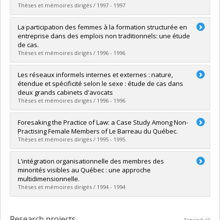
Lien vers le document dans Papyrus
Thèses et mémoires dirigés / 1997 - 1997
Graduate :
Lambert, Nicole
La participation des femmes à la formation structurée en
Cycle :
Master's
entreprise dans des emplois non traditionnels: une étude
Grade :
M. Sc.
de cas.
Lien vers le document dans Papyrus
Thèses et mémoires dirigés / 1996 - 1996
Graduate :
LAMBERT, N.
Les réseaux informels internes et externes : nature,
Cycle :
Master's
étendue et spécificité selon le sexe : étude de cas dans
Grade :
M. Sc.
deux grands cabinets d'avocats
Lien vers le document dans Papyrus
Thèses et mémoires dirigés / 1996 - 1996
Graduate :
Cadieux, Jeanne
Foresaking the Practice of Law: a Case Study Among Non-
Cycle :
Master's
Practising Female Members of Le Barreau du Québec.
Grade :
M. Sc.
Thèses et mémoires dirigés / 1995 - 1995
Lien vers le document dans Papyrus
Graduate :
FOX, L.K.
L'intégration organisationnelle des membres des
Cycle :
Master's
minorités visibles au Québec : une approche
Grade :
M. Sc.
multidimensionnelle.
Lien vers le document dans Papyrus
Thèses et mémoires dirigés / 1994 - 1994
Graduate :
BEAUREGARD, G.
Cycle :
Master's
Research projects