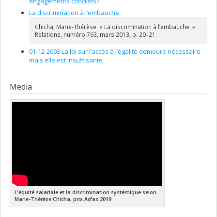
engagements concrets?
La discrimination à l’embauche.
Chicha, Marie-Thérèse. « La discrimination à l’embauche. »
Relations, numéro 763, mars 2013, p. 20–21.
01-12-2003 La loi sur l’accès à l’égalité demeure nécessaire
mais elle est insuffisante
Media
L'équité salariale et la discrimination systémique selon
Marie-Thérèse Chicha, prix Acfas 2019