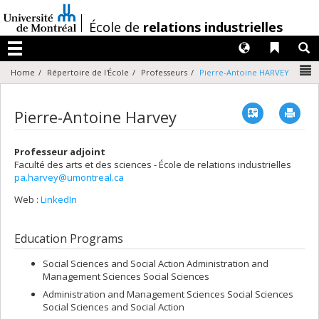
Passer
au
/
École de
relations industrielles
contenu
Langues
Liens 
R
Menu
N
Home
Répertoire de l'École
Professeurs
Pierre-Antoine HARVEY
Vcard
Imp
Pierre-Antoine Harvey
Professeur adjoint
Faculté des arts et des sciences - École de relations industrielles
pa.harvey@umontreal.ca
Web :
LinkedIn
Education Programs
Social Sciences and Social Action Administration and
Management Sciences Social Sciences
Administration and Management Sciences Social Sciences
Social Sciences and Social Action