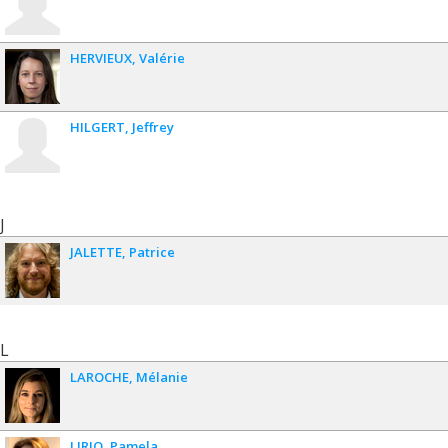
HERVIEUX
Valérie
HILGERT
Jeffrey
J
JALETTE
Patrice
L
LAROCHE
Mélanie
LIRIO
Pamela