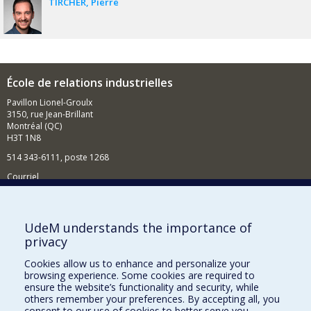
TIRCHER
Pierre
École de relations industrielles
Pavillon Lionel-Groulx
3150, rue Jean-Brillant
Montréal (QC)
H3T 1N8
514 343-6111, poste 1268
Courriel
Nouvelles et événements
Comment soutenir l'École?
UdeM understands the importance of
privacy
BESOIN D'AIDE?
Cookies allow us to enhance and personalize your
Plan du site
browsing experience. Some cookies are required to
Signaler une erreur
ensure the website’s functionality and security, while
others remember your preferences. By accepting all, you
Accessibilité
consent to our use of cookies to better serve you.