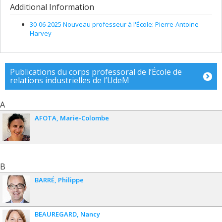
Co-researchers :
François Bolduc
Additional Information
Funding sources:
CRSH/Conseil de recherches en sciences
humaines du Canada
30-06-2025 Nouveau professeur à l'École: Pierre-Antoine
Grant programs:
PV153480-Subventions de développement
Harvey
Savoir
Publications du corps professoral de l’École de
relations industrielles de l’UdeM
A
AFOTA
Marie-Colombe
B
BARRÉ
Philippe
BEAUREGARD
Nancy