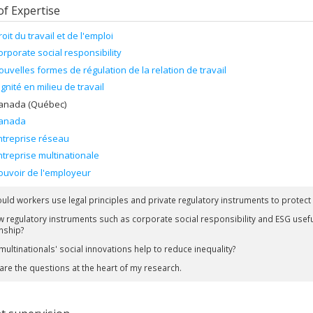
of Expertise
roit du travail et de l'emploi
orporate social responsibility
ouvelles formes de régulation de la relation de travail
ignité en milieu de travail
anada (Québec)
anada
ntreprise réseau
ntreprise multinationale
ouvoir de l'employeur
uld workers use legal principles and private regulatory instruments to protect t
w regulatory instruments such as corporate social responsibility and ESG useful
nship?
ultinationals' social innovations help to reduce inequality?
are the questions at the heart of my research.