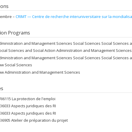
tions
embre –
CRIMT — Centre de recherche interuniversitaire sur la mondialisati
ion Programs
dministration and Management Sciences Social Sciences Social Sciences a
ocial Sciences and Social Action Administration and Management Sciences
dministration and Management Sciences Social Sciences Social Sciences a
aw Social Sciences
aw Administration and Management Sciences
es
RI6115 La protection de l'emploi
EI6033 Aspects juridiques des RI
EI6033 Aspects juridiques des RI
EI6905 Atelier de préparation du projet