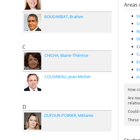
Areas 
D
BOUDARBAT
Brahim
C
N
D
C
C
C
CHICHA
Marie-Thérèse
E
E
COUSINEAU
Jean-Michel
P
How co
Are ne
relatio
D
Could m
DUFOUR-POIRIER
Mélanie
These 