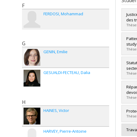
Studen
F
FERDOSI
Mohammad
Justi
des t
Thèses
Grad
Patte
G
Cycle
study
Grade
Thèses
GENIN
Emilie
Lien 
Grad
Statu
Cycle
secte
GESUALDI-FECTEAU
Dalia
Grade
Thèses
Lien 
Grad
Répar
Cycle
devoi
Grade
Thèses
H
Lien 
HAINES
Victor
Grad
Prote
Cycle
Thèses
Grade
Lien 
Grad
Trava
HARVEY
Pierre-Antoine
Cycle