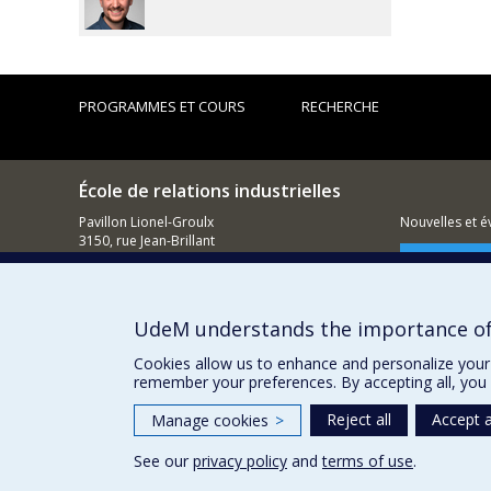
I. Ma
Franc
Jean-G
avec 
Isabe
Worke
PROGRAMMES ET COURS
RECHERCHE
Isabe
2018 
Isabe
École de relations industrielles
québé
Pavillon Lionel-Groulx
Nouvelles et 
- paru
3150, rue Jean-Brillant
Montréal (QC)
Comment so
H3T 1N8
514 343-6111, poste 1268
Urwan
UdeM understands the importance of
Courriel
franch
Cookies allow us to enhance and personalize your 
Isabe
remember your preferences. By accepting all, you 
Urwan
Reject all
Accept a
Manage cookies
>
d’acc
§ par
See our
privacy policy
and
terms of use
.
Privacy
Terms of use
Cookie Settings
Accom