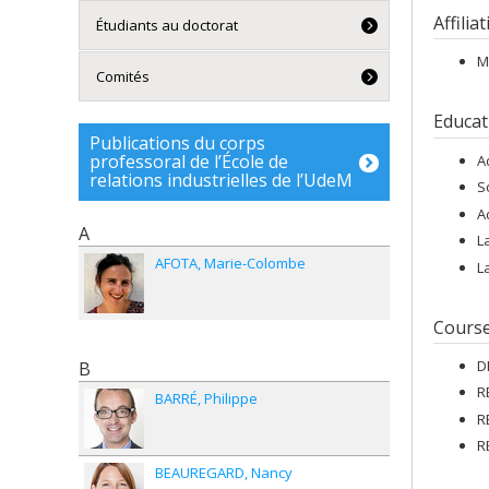
Affilia
Étudiants au doctorat
M
Comités
Educat
Publications du corps
professoral de l’École de
A
relations industrielles de l’UdeM
S
A
A
L
AFOTA
Marie-Colombe
L
Cours
D
B
R
BARRÉ
Philippe
R
R
BEAUREGARD
Nancy