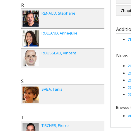
R
Renée
Chapi
RENAUD
Stéphane
26 CA
Isabe
Isabe
Sana
Additi
Labour
ROLLAND
Anne-Julie
Urwan
Saka
C
dans 
Philip
l'hon
initia
ROUSSEAU
Vincent
News
Isabe
Mariè
entre
mécan
Rioux 
2
Isabe
2
Isabel
Perce
Montr
2
S
Journa
2
Isabe
SABA
Tania
Isabe
(dir.)
A
2
6:2
In
Guyla
Urwan
travai
Browse t
tribu
Lexis
V
T
paru e
I. Ma
TIRCHER
Pierre
COIQU
Law",
Relati