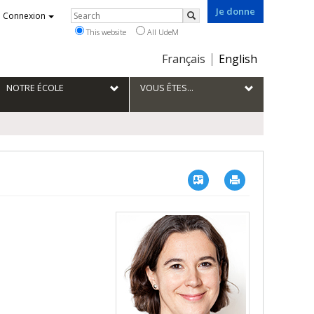
Je donne
Rechercher
Connexion
Search
This website
All UdeM
Choix
Français
English
de
la
NOTRE ÉCOLE
VOUS ÊTES...
langue
Vcard
Imprimer