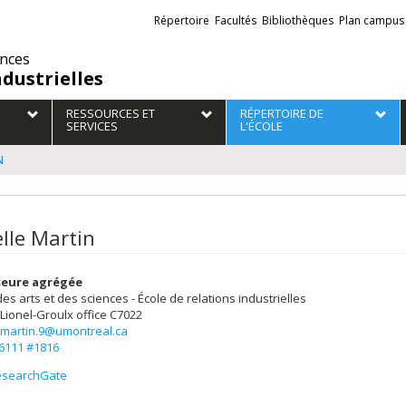
Liens
Répertoire
Facultés
Bibliothèques
Plan campus
externes
ences
ndustrielles
RESSOURCES ET
RÉPERTOIRE DE
SERVICES
L'ÉCOLE
N
elle Martin
seure agrégée
des arts et des sciences - École de relations industrielles
 Lionel-Groulx
office C7022
e.martin.9@umontreal.ca
-6111 #1816
esearchGate