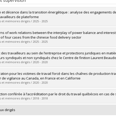
t supervision
ce et décence dans la transition énergétique : analyse des engagements de
ravailleurs de plateforme
 et mémoires dirigés / 2025 - 2025
uate :
Crespo, Anne-Sophie
rns of work relations between the interplay of power balance and interest 
 :
Master's
 of four cases from the chinese food delivery sector
 :
M. Sc.
 et mémoires dirigés / 2025 - 2025
vers le document dans Papyrus
uate :
Gao, Ya
t des travailleurs au sein de l’entreprise et protections juridiques en ma
 :
Doctoral
urs syndiqués et non syndiqués chez le Centre de finition Laurent Beaud
 :
Ph. D.
 et mémoires dirigés / 2020 - 2020
vers le document dans Papyrus
uate :
Wasselin, Mélanie
ation pour les victimes de travail forcé dans les chaînes de production t
 :
Master's
r de vigilance au Canada, en France et en Californie
 :
M. Sc.
 et mémoires dirigés / 2020 - 2020
vers le document dans Papyrus
uate :
Falardeau-Papineau, Julie
ction conférée à l’accréditation par le droit du travail québécois en cas de 
 :
Master's
 et mémoires dirigés / 2018 - 2018
 :
M. Sc.
vers le document dans Papyrus
uate :
Racine, Brigitte
ux dirigés
 :
Master's