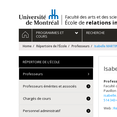
Passer
au
contenu
/
Faculté des arts et des sci
École de
relations i
Navigation
HOME
PROGRAMMES ET
RECHERCHE
principale
COURS
Home
Répertoire de l'École
Professeurs
Isabelle MARTI
RÉPERTOIRE DE L'ÉCOLE
Isab
Professeurs
Profes
Faculté 
Professeurs émérites et associés
Pavillon
isabell
Chargés de cours
514 343
Web :
R
Personnel administratif