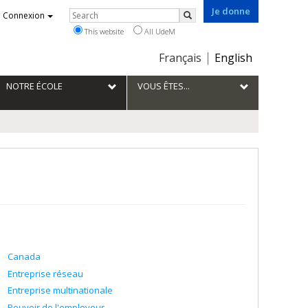
Je donne
Rechercher
Connexion
Search
This website
All UdeM
Choix
Français
English
de
la
NOTRE ÉCOLE
VOUS ÊTES...
langue
Canada
Entreprise réseau
Entreprise multinationale
Pouvoir de l'employeur