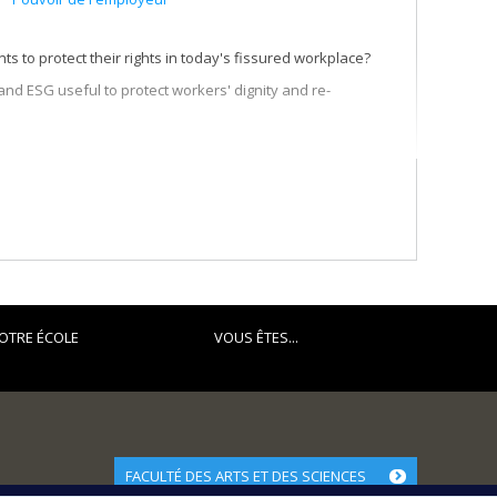
s to protect their rights in today's fissured workplace?
and ESG useful to protect workers' dignity and re-
OTRE ÉCOLE
VOUS ÊTES...
FACULTÉ DES ARTS ET DES SCIENCES