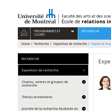
Passer
au
contenu
/
Faculté des arts et des sci
École de
relations i
Navigation
HOME
PROGRAMMES ET
RECHERCHE
principale
COURS
Home
Recherche
Expertises de recherche
Expert in: Po
RECHERCHE
Expe
Expertises de recherche
Chaires, centres et groupes de
recherche
Thèses et mémoires
Journée de la recherche étudiante en