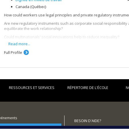
Canada (Québec)
How could workers use legal principles and private regulatory instrument
Are new regulatory instruments such as corporate social responsibility 
equilibrate the work relationship?
Could multinationals' social innovations help to reduce inequality?
Read more...
These are the questions at the heart of my research.
Full Profile
RESSOURCES ET SERVICES
RÉPERTOIRE DE L'ÉCOLE
N
événements
BESOIN D'AIDE?
utenir l'École?
Plan du site