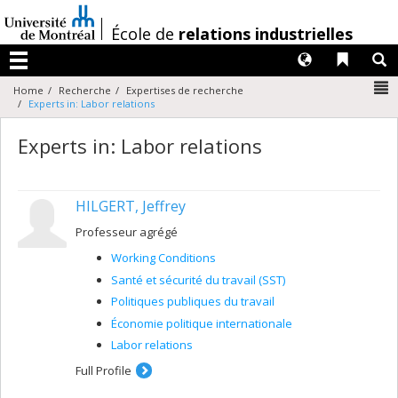
Passer
au
/
École de
relations industrielles
contenu
Langues
Liens 
R
Menu
N
Home
Recherche
Expertises de recherche
Experts in: Labor relations
Experts in: Labor relations
HILGERT, Jeffrey
Professeur agrégé
Working Conditions
Santé et sécurité du travail (SST)
Politiques publiques du travail
Économie politique internationale
Labor relations
Full Profile