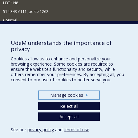
H3T 1N8
514 343-6111, poste 1268
Courriel
Nouvelles et événements
Comment soutenir l'École?
UdeM understands the importance of
privacy
BESOIN D'AIDE?
Cookies allow us to enhance and personalize your
Plan du site
browsing experience. Some cookies are required to
Signaler une erreur
ensure the website’s functionality and security, while
others remember your preferences. By accepting all, you
Accessibilité
consent to our use of cookies to better serve you.
FACULTÉ DES ARTS ET DES SCIENCES
Manage cookies
>
Nos départements et écoles
Reject all
Nos centres d'études
Nos programmes et cours
Accept all
See our
privacy policy
and
terms of use
.
Privacy