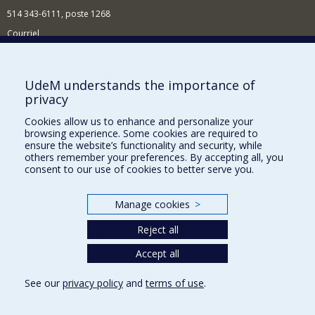
514 343-6111, poste 1268
Courriel
Nouvelles et événements
Comment soutenir l'École?
UdeM understands the importance of
privacy
BESOIN D'AIDE?
Cookies allow us to enhance and personalize your
Plan du site
browsing experience. Some cookies are required to
Signaler une erreur
ensure the website’s functionality and security, while
others remember your preferences. By accepting all, you
Accessibilité
consent to our use of cookies to better serve you.
FACULTÉ DES ARTS ET DES SCIENCES
Manage cookies
>
Nos départements et écoles
Reject all
Nos centres d'études
Nos programmes et cours
Accept all
See our
privacy policy
and
terms of use
.
Privacy