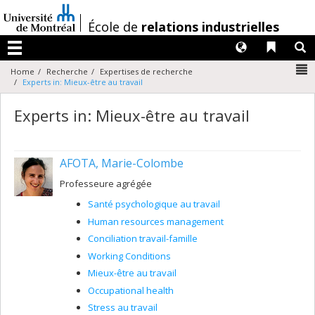
Passer
au
/
École de
relations industrielles
contenu
Langues
Liens 
R
Menu
N
Home
Recherche
Expertises de recherche
Experts in: Mieux-être au travail
Experts in: Mieux-être au travail
AFOTA, Marie-Colombe
Professeure agrégée
Santé psychologique au travail
Human resources management
Conciliation travail-famille
Working Conditions
Mieux-être au travail
Occupational health
Stress au travail