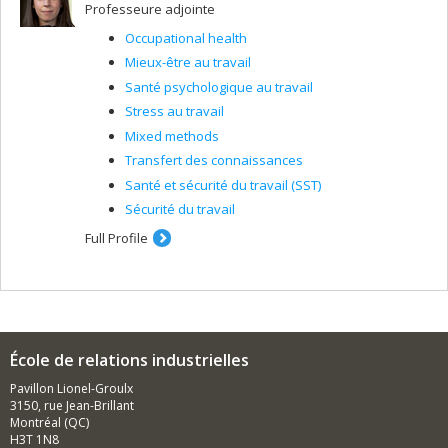
Professeure adjointe
Occupational health
Mieux-être au travail
Santé psychologique au travail
Stress au travail
Mixed methods
Transfert des connaissances
Santé et sécurité du travail (SST)
Sécurité du travail
Full Profile
École de relations industrielles
Pavillon Lionel-Groulx
3150, rue Jean-Brillant
Montréal (QC)
H3T 1N8