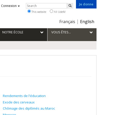
Je donne
Rechercher
Connexion
Search
This website
All UdeM
Choix
Français
English
de
la
NOTRE ÉCOLE
VOUS ÊTES...
langue
Rendements de l'éducation
Exode des cerveaux
Chômage des diplômés au Maroc
Morocco