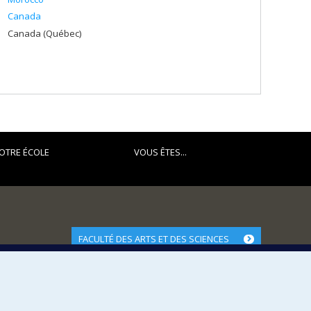
Canada
Canada (Québec)
OTRE ÉCOLE
VOUS ÊTES...
FACULTÉ DES ARTS ET DES SCIENCES
Nos départements et écoles
Nos centres d'études
Nos programmes et cours