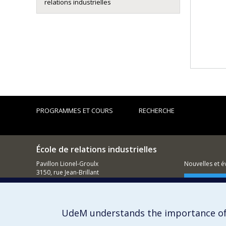
relations industrielles
PROGRAMMES ET COURS
RECHERCHE
École de relations industrielles
Pavillon Lionel-Groulx
Nouvelles et 
3150, rue Jean-Brillant
Montréal (QC)
Comment so
H3T 1N8
514 343-6111, poste 1268
UdeM understands the importance of
Courriel