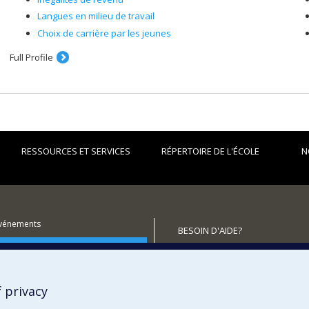
Langues en milieu de travail
Choix de carrière par les jeunes
Full Profile
RESSOURCES ET SERVICES
RÉPERTOIRE DE L'ÉCOLE
N
événements
BESOIN D'AIDE?
utenir l'École?
Plan du site
Signaler une erreur
Accessibilité
 privacy