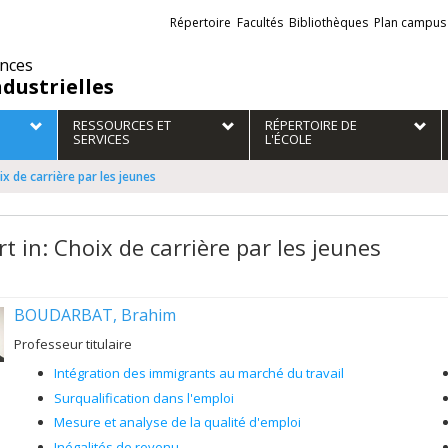
Liens
Répertoire
Facultés
Bibliothèques
Plan campus
externes
ences
ndustrielles
RESSOURCES ET
RÉPERTOIRE DE
SERVICES
L'ÉCOLE
ix de carrière par les jeunes
t in: Choix de carrière par les jeunes
BOUDARBAT, Brahim
Professeur titulaire
Intégration des immigrants au marché du travail
Surqualification dans l'emploi
Mesure et analyse de la qualité d'emploi
Inégalités de revenu