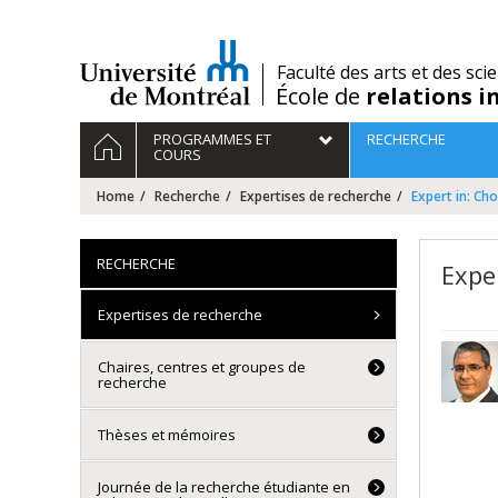
Passer
au
contenu
/
Faculté des arts et des sci
École de
relations i
Navigation
HOME
PROGRAMMES ET
RECHERCHE
principale
COURS
Home
Recherche
Expertises de recherche
Expert in: Cho
RECHERCHE
Exper
Expertises de recherche
Chaires, centres et groupes de
recherche
Thèses et mémoires
Journée de la recherche étudiante en