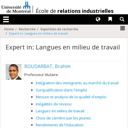
Passer
au
/
École de
relations industrielles
contenu
Langues
Liens 
R
Menu
N
Home
Recherche
Expertises de recherche
Expert in: Langues en milieu de travail
Expert in: Langues en milieu de travail
BOUDARBAT, Brahim
Professeur titulaire
Intégration des immigrants au marché du travail
Surqualification dans l'emploi
Mesure et analyse de la qualité d'emploi
Inégalités de revenu
Langues en milieu de travail
Choix de carrière par les jeunes
Rendements de l'éducation