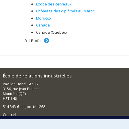
Exode des cerveaux
Chômage des diplômés au Maroc
Morocco
Canada
Canada (Québec)
Full Profile
École de relations industrielles
Pavillon Lionel-Groulx
3150, rue Jean-Brillant
Montréal (QC)
H3T 1N8
514 343-6111, poste 1268
Courriel
Nouvelles et événements