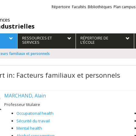
Liens
Répertoire
Facultés
Bibliothèques
Plan campus
externes
ences
ndustrielles
RESSOURCES ET
RÉPERTOIRE DE
SERVICES
L'ÉCOLE
cteurs familiaux et personnels
rt in: Facteurs familiaux et personnels
MARCHAND, Alain
Professeur titulaire
Occupational health
Sécurité du travail
Mental health
Alcohol consomption