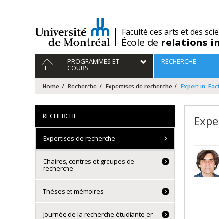
Passer
au
contenu
/
Faculté des arts et des sci
École de
relations i
Navigation
HOME
PROGRAMMES ET
RECHERCHE
principale
COURS
Home
Recherche
Expertises de recherche
Expert in: Fa
RECHERCHE
Expe
Expertises de recherche
Chaires, centres et groupes de
recherche
Thèses et mémoires
Journée de la recherche étudiante en