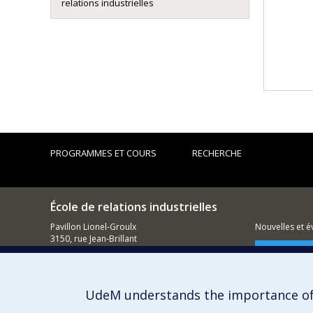
relations industrielles
PROGRAMMES ET COURS
RECHERCHE
École de relations industrielles
Pavillon Lionel-Groulx
Nouvelles et 
3150, rue Jean-Brillant
Montréal (QC)
Comment so
H3T 1N8
514 343-6111, poste 1268
UdeM understands the importance of
Courriel