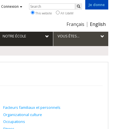
Je donne
Rechercher
Connexion
Search
This website
All UdeM
Choix
Français
English
de
la
NOTRE ÉCOLE
VOUS ÊTES...
langue
Facteurs familiaux et personnels
Organizational culture
Occupations
Stress