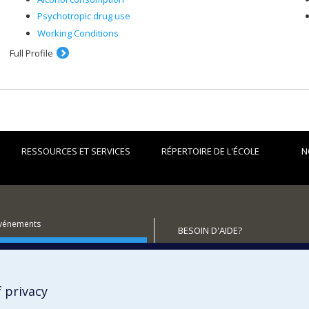
Psychotropic drug use
Working Conditions
Full Profile
RESSOURCES ET SERVICES
RÉPERTOIRE DE L'ÉCOLE
N
événements
BESOIN D'AIDE?
utenir l'École?
Plan du site
Signaler une erreur
Accessibilité
 privacy