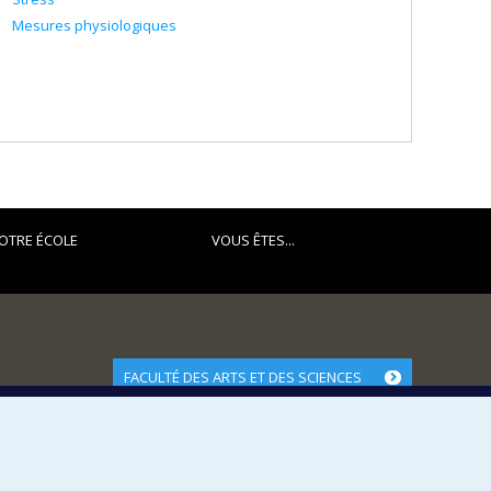
Mesures physiologiques
OTRE ÉCOLE
VOUS ÊTES...
FACULTÉ DES ARTS ET DES SCIENCES
Nos départements et écoles
Nos centres d'études
Nos programmes et cours