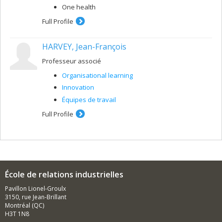
One health
Full Profile
HARVEY, Jean-François
Professeur associé
Organisational learning
Innovation
Équipes de travail
Full Profile
École de relations industrielles
Pavillon Lionel-Groulx
3150, rue Jean-Brillant
Montréal (QC)
H3T 1N8