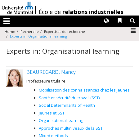
Passer
au
/
École de
relations industrielles
contenu
Langues
Liens 
R
Menu
N
Home
Recherche
Expertises de recherche
Experts in: Organisational learning
Experts in: Organisational learning
BEAUREGARD, Nancy
Professeure titulaire
Mobilisation des connaissances chez les jeunes
Santé et sécurité du travail (SST)
Social Determinants of Health
Jeunes et SST
Organisational learning
Approches multiniveaux de la SST
Mixed methods