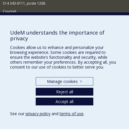
514 343-6111, poste 1268
Courriel
Nouvelles et événements
Comment soutenir l'École?
UdeM understands the importance of
privacy
BESOIN D'AIDE?
Cookies allow us to enhance and personalize your
Plan du site
browsing experience. Some cookies are required to
Signaler une erreur
ensure the website’s functionality and security, while
others remember your preferences. By accepting all, you
Accessibilité
consent to our use of cookies to better serve you.
FACULTÉ DES ARTS ET DES SCIENCES
Manage cookies
>
Nos départements et écoles
Reject all
Nos centres d'études
Nos programmes et cours
Accept all
See our
privacy policy
and
terms of use
.
Privacy
Terms of use